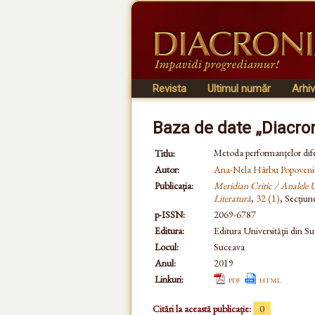
Revista
Ultimul număr
Arhi
Baza de date „Diacro
Metoda performanţelor difer
Titlu:
Autor:
Ana-Nela Hârbu Popoveni
Publicația:
Meridian Critic / Analele Un
Literatură
,
32 (1)
, Secțiu
p-ISSN:
2069-6787
Editura:
Editura Universităţii din S
Locul:
Suceava
Anul:
2019
Linkuri:
pdf
html
Citări la această publicație:
0