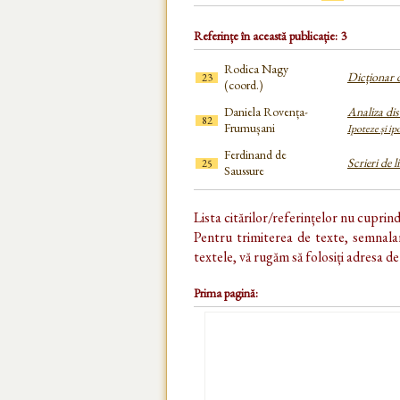
Referințe în această publicație: 3
Rodica Nagy
Dicționar d
23
(coord.)
Daniela Rovența-
Analiza dis
82
Frumușani
Ipoteze și ip
Ferdinand de
Scrieri de l
25
Saussure
Lista citărilor/referințelor nu cuprin
Pentru trimiterea de texte, semnalar
textele, vă rugăm să folosiți adresa d
Prima pagină: