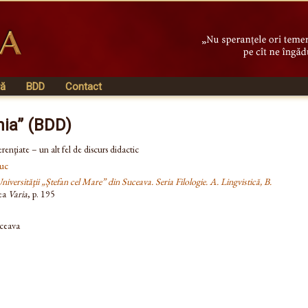
vă
BDD
Contact
nia” (BDD)
enţiate – un alt fel de discurs didactic
uc
iversităţii „Ștefan cel Mare” din Suceava. Seria Filologie. A. Lingvistică, B.
nea
Varia
, p. 195
uceava