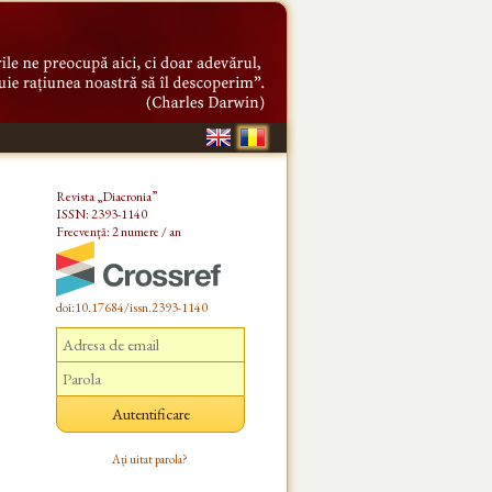
Revista „Diacronia”
ISSN: 2393-1140
Frecvență: 2 numere / an
doi:10.17684/issn.2393-1140
Ați uitat parola?