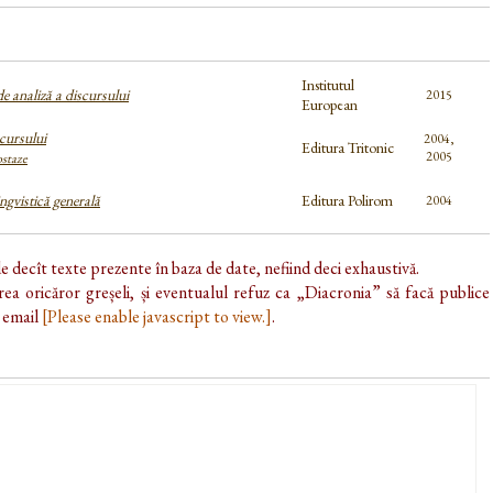
Institutul
e analiză a discursului
2015
European
cursului
2004,
Editura Tritonic
2005
ostaze
ingvistică generală
Editura Polirom
2004
de decît texte prezente în baza de date, nefiind deci exhaustivă.
ea oricăror greșeli, și eventualul refuz ca „Diacronia” să facă publice
e email
[Please enable javascript to view.]
.