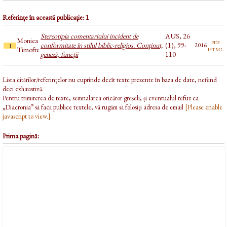
Referințe în această publicație: 1
Stereotipia comentariului incident de
AUS, 26
Monica
pdf
conformitate în stilul biblic-religios. Conţinut,
(1), 99-
2016
1
html
Timofte
geneză, funcţii
110
Lista citărilor/referințelor nu cuprinde decît texte prezente în baza de date, nefiind
deci exhaustivă.
Pentru trimiterea de texte, semnalarea oricăror greșeli, și eventualul refuz ca
„Diacronia” să facă publice textele, vă rugăm să folosiți adresa de email
[Please enable
javascript to view.]
.
Prima pagină: