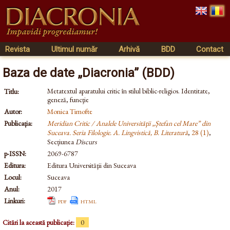
Revista
Ultimul număr
Arhivă
BDD
Contact
Baza de date „Diacronia” (BDD)
Metatextul aparatului critic în stilul biblic-religios. Identitate,
Titlu:
geneză, funcţie
Autor:
Monica Timofte
Publicația:
Meridian Critic / Analele Universităţii „Ștefan cel Mare” din
Suceava. Seria Filologie. A. Lingvistică, B. Literatură
,
28 (1)
,
Secțiunea
Discurs
p-ISSN:
2069-6787
Editura:
Editura Universităţii din Suceava
Locul:
Suceava
Anul:
2017
Linkuri:
pdf
html
Citări la această publicație:
0