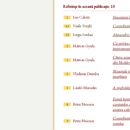
Referințe în această publicație: 10
Ion Calotă
Sinonimie l
1
Vasile Frățilă
Contribuții 
41
Iorgu Iordan
Alexandru I
15
Cu privire l
Márton Gyula
1
împrumutur
Cîteva aspe
Márton Gyula
1
din Moldo
Materiale p
Vladimir Drimba
2
maghiare
László Muradin
A nyelvújít
1
Există legăt
Petru Neiescu
cuvintelor 
8
asupra celo
Contribuții
Petru Neiescu
3
romîne