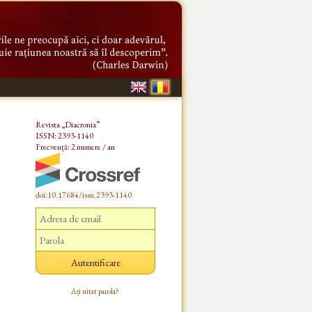
Revista „Diacronia”
ISSN: 2393-1140
Frecvență: 2 numere / an
doi:10.17684/issn.2393-1140
Ați uitat parola?