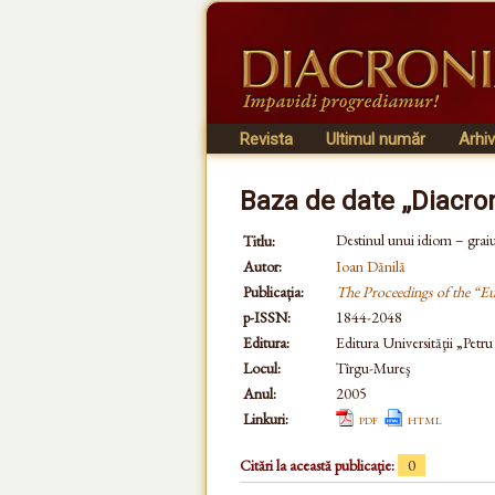
Revista
Ultimul număr
Arhi
Baza de date „Diacro
Destinul unui idiom – grai
Titlu:
Autor:
Ioan Dănilă
Publicația:
The Proceedings of the “E
p-ISSN:
1844-2048
Editura:
Editura Universităţii „Petr
Locul:
Tîrgu-Mureş
Anul:
2005
Linkuri:
pdf
html
Citări la această publicație:
0