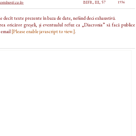
mînești cu în-
BIFR, III, 57
1936
de decît texte prezente în baza de date, nefiind deci exhaustivă.
ea oricăror greșeli, și eventualul refuz ca „Diacronia” să facă publice
e email
[Please enable javascript to view.]
.