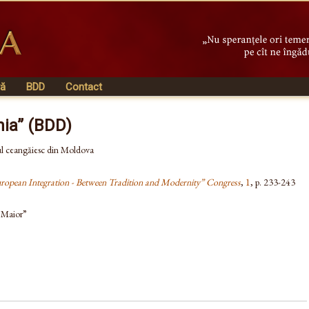
vă
BDD
Contact
nia” (BDD)
ul ceangăiesc din Moldova
uropean Integration - Between Tradition and Modernity” Congress
,
1
, p. 233-243
u Maior”