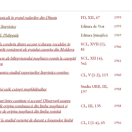
exicală în graiul rudarilor din Oltenia
FD, XII, 67
1993
lingvistice
Editura de Vest
1993
. Philippide
Editura Științifică
1969
a corelația dintre accent și durata vocalelor în
SCL, XVII (1),
1966
ile românești ale graiului ceangău din Moldova
81
cte ale bilingvismului maghiaro-romîn la ceangăii
SCL, XII (4),
1961
va
541
entru studiul raporturilor lingvistice romîno-
CL, V (1-2), 115
1960
Studia UBB, III,
ási szók csángó megfeleléseihez
1958
197
uri între cantitate și accent? Observații asupra
de origine romînească din limba maghiară și
CL, III, 135
1958
r de origine maghiară din limba romînă
 la studiul variației de durată a fonemelor limbii
CL, I (1-4), 65
1956