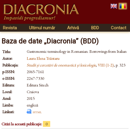
Revista
Ultimul număr
Arhivă
BDD
Contact
Baza de date „Diacronia” (BDD)
Gastronomic terminology in Romanian. Borrowings from Italian
Titlu:
Autor:
Laura Elena Trăistaru
Publicația:
Studii și cercetări de onomastică și lexicologie
,
VIII (1-2)
, p. 323
p-ISSN:
2065-7161
e-ISSN:
2247-7330
Editura:
Editura Sitech
Locul:
Craiova
Anul:
2015
Limba:
engleză
Linkuri:
html
Citări la această publicație:
0