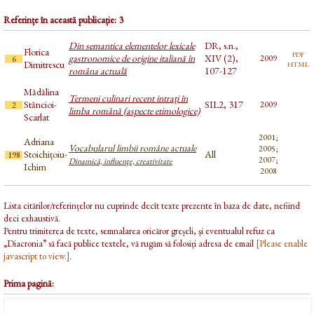
Referințe în această publicație: 3
Din semantica elementelor lexicale
DR, s.n.,
Florica
pdf
gastronomice de origine italiană în
XIV (2),
2009
6
html
Dimitrescu
româna actuală
107-127
Mădălina
Termeni culinari recent intrați în
Stăncioi-
SIL2, 317
2009
2
limba română (aspecte etimologice)
Scarlat
2001;
Adriana
Vocabularul limbii române actuale
2005;
Stoichițoiu-
All
198
2007;
Dinamică, influenţe, creativitate
Ichim
2008
Lista citărilor/referințelor nu cuprinde decît texte prezente în baza de date, nefiind
deci exhaustivă.
Pentru trimiterea de texte, semnalarea oricăror greșeli, și eventualul refuz ca
„Diacronia” să facă publice textele, vă rugăm să folosiți adresa de email
[Please enable
javascript to view.]
.
Prima pagină: