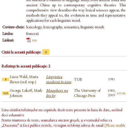
ancient China up to contemporary cognitive theories. This
comprehensive view describes the way lexical sciences appear, the
methods they appeal to, the evolution in time and representative
applications for each linguistic trend.
Cuvinte-cheie:
lexicology, lexicography, semantics, linguistic trends
Limba:
franceză
Linkuri:
pdf
Citări la această publicație:
0
Referințe în această publicație: 2
Lucia Wald, Maria
Lingvistica
TUB
1981
8
Iliescu (red. resp.)
modernă în texte
George Lakoff, Mark
Metaphors we
The University of
1980;
html
165
Johnson
live by
Chicago Press
2003
Lista citărilor/referințelor nu cuprinde decît texte prezente în baza de date, nefiind
deci exhaustivă.
Pentru trimiterea de texte, semnalarea oricăror greșeli, și eventualul refuz ca
„Diacronia” să facă publice textele, vă rugăm să folosiți adresa de email
[Please enable