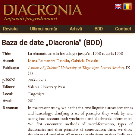
Revista
Ultimul număr
Arhivă
BDD
Contact
Baza de date „Diacronia” (BDD)
La sémantique et la lexicologie jusqu’en 1950 et après 1950
Titlu:
Autori:
Ioana-Rucsandra Dascălu
,
Gabriela Dascălu
Publicația:
Annals of „Valahia” University of Târgovişte. Letters Section
, IX
(1)
p-ISSN:
2066-6373
Editura:
Valahia University Press
Locul:
Târgoviște
Anul:
2011
Rezumat:
In the present study, we define the two linguistic areas: semantics
and lexicology, clarifying a set of principles they work by and
taking into account both synchronic and diachronic information.
We first encounter methods of word-formation, types of
dictionaries and their principles of construction; then, we show
the historical evolution of language study, from ancient India and