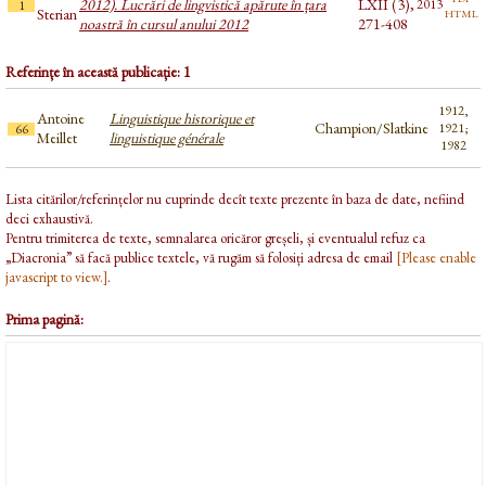
2012). Lucrări de lingvistică apărute în țara
LXII (3),
2013
1
html
Sterian
noastră în cursul anului 2012
271-408
Referințe în această publicație: 1
1912,
Antoine
Linguistique historique et
Champion/Slatkine
1921;
66
Meillet
linguistique générale
1982
Lista citărilor/referințelor nu cuprinde decît texte prezente în baza de date, nefiind
deci exhaustivă.
Pentru trimiterea de texte, semnalarea oricăror greșeli, și eventualul refuz ca
„Diacronia” să facă publice textele, vă rugăm să folosiți adresa de email
[Please enable
javascript to view.]
.
Prima pagină: