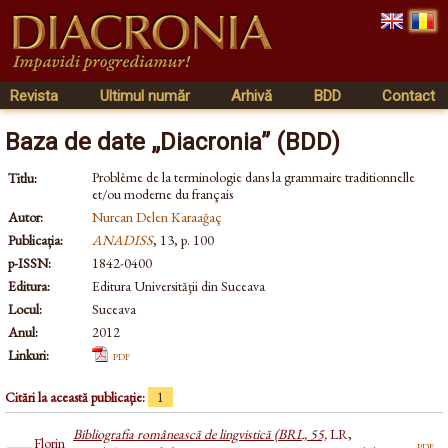
Revista
Ultimul număr
Arhivă
BDD
Contact
Baza de date „Diacronia” (BDD)
Problème de la terminologie dans la grammaire traditionnelle
Titlu:
et/ou moderne du français
Autor:
Nurcan Delen Karaağaç
Publicația:
ANADISS
, 13, p. 100
p-ISSN:
1842-0400
Editura:
Editura Universităţii din Suceava
Locul:
Suceava
Anul:
2012
Linkuri:
pdf
Citări la această publicație:
1
Bibliografia românească de lingvistică (BRL, 55,
LR,
Florin
pdf