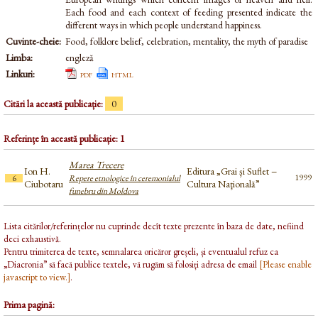
Each food and each context of feeding presented indicate the
different ways in which people understand happiness.
Cuvinte-cheie:
Food, folklore belief, celebration, mentality, the myth of paradise
Limba:
engleză
Linkuri:
pdf
html
Citări la această publicație:
0
Referințe în această publicație: 1
Marea Trecere
Ion H.
Editura „Grai şi Suflet −
1999
6
Repere etnologice în ceremonialul
Ciubotaru
Cultura Naţională”
funebru din Moldova
Lista citărilor/referințelor nu cuprinde decît texte prezente în baza de date, nefiind
deci exhaustivă.
Pentru trimiterea de texte, semnalarea oricăror greșeli, și eventualul refuz ca
„Diacronia” să facă publice textele, vă rugăm să folosiți adresa de email
[Please enable
javascript to view.]
.
Prima pagină: