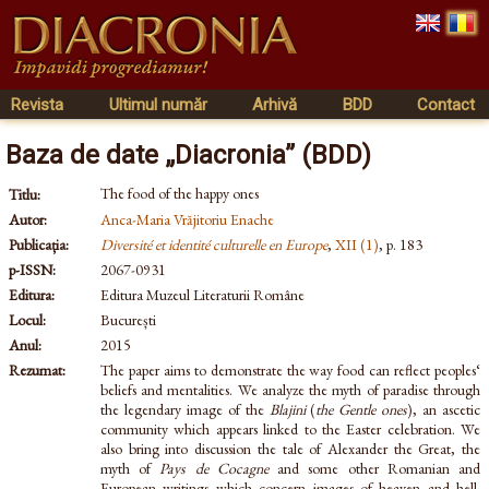
Revista
Ultimul număr
Arhivă
BDD
Contact
Baza de date „Diacronia” (BDD)
The food of the happy ones
Titlu:
Autor:
Anca-Maria Vrăjitoriu Enache
Publicația:
Diversité et identité culturelle en Europe
,
XII (1)
, p. 183
p-ISSN:
2067-0931
Editura:
Editura Muzeul Literaturii Române
Locul:
București
Anul:
2015
Rezumat:
The paper aims to demonstrate the way food can reflect peoples‘
beliefs and mentalities. We analyze the myth of paradise through
the legendary image of the
Blajini
(
the Gentle ones
), an ascetic
community which appears linked to the Easter celebration. We
also bring into discussion the tale of Alexander the Great, the
myth of
Pays de Cocagne
and some other Romanian and
European writings which concern images of heaven and hell.