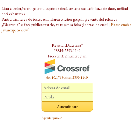
Lista citărilor/referințelor nu cuprinde decît texte prezente în baza de date, nefiind
deci exhaustivă.
Pentru trimiterea de texte, semnalarea oricăror greșeli, și eventualul refuz ca
„Diacronia” să facă publice textele, vă rugăm să folosiți adresa de email
[Please enable
javascript to view.]
.
Revista „Diacronia”
ISSN: 2393-1140
Frecvență: 2 numere / an
doi:10.17684/issn.2393-1140
Ați uitat parola?