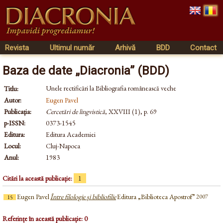
Revista
Ultimul număr
Arhivă
BDD
Contact
Baza de date „Diacronia” (BDD)
Unele rectificări la Bibliografia românească veche
Titlu:
Autor:
Eugen Pavel
Publicația:
Cercetări de lingvistică
, XXVIII (1), p. 69
p-ISSN:
0373-1545
Editura:
Editura Academiei
Locul:
Cluj-Napoca
Anul:
1983
Citări la această publicație:
1
Eugen Pavel
Între filologie și bibliofilie
Editura „Biblioteca Apostrof”
2007
15
Referințe în această publicație: 0