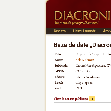
Revista
Ultimul număr
Arhi
Baza de date „Diacro
Cu privire la începutul inf
Titlu:
Autor:
Bela Kelemen
Publicația:
Cercetări de lingvistică
, XV
p-ISSN:
0373-1545
Editura:
Editura Academiei
Locul:
Cluj-Napoca
Anul:
1971
Citări la această publicație:
4