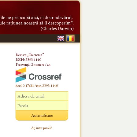
Revista „Diacronia”
ISSN: 2393-1140
Frecvență: 2 numere / an
doi:10.17684/issn.2393-1140
Ați uitat parola?