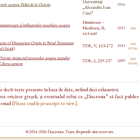
Universității
istic asupra Paliei de la Orăștie
2014
„Alexandru Ioan
Cuza”
Dimitrescu –
neîntrerupt al influențelor maghiare asupra
Niculescu, II,
pdf
2013
443-460
nts of Hungarian Origin in Noul Testament
pdf
TDR, V, 163-172
2013
html
ad (1648)
Orăștie: impactul izvoarelor asupra textului
pdf
TDR, I, 229-237
2009
html
îteva aspecte
de decît texte prezente în baza de date, nefiind deci exhaustivă.
ea oricăror greșeli, și eventualul refuz ca „Diacronia” să facă publice
e email
[Please enable javascript to view.]
.
© 2014–2026 Diacronia. Toate drepturile sînt rezervate.