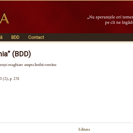
vă
BDD
Contact
nia” (BDD)
luenței maghiare asupra limbii române
I (2), p. 231
Editura