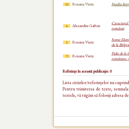
Roxana Vieru
Studiu lingv
11
Caracterul 
Alexandru Gafton
4
românei
Some Eleme
Roxana Vieru
1
de la Bălgr
Palia de la 
Roxana Vieru
3
românesc. C
Referințe în această publicație: 0
Lista citărilor/referințelor nu cuprin
Pentru trimiterea de texte, semnalar
textele, vă rugăm să folosiți adresa d