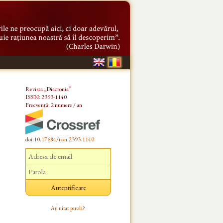
Revista „Diacronia”
ISSN: 2393-1140
Frecvență: 2 numere / an
doi:10.17684/issn.2393-1140
Ați uitat parola?