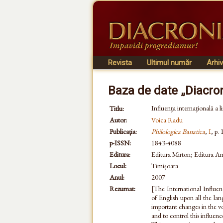
Revista
Ultimul număr
Arhi
Baza de date „Diacro
Influenţa internaţională a l
Titlu:
Autor:
Voica Radu
Publicația:
Philologica Banatica
,
I
, p.
p-ISSN:
1843-4088
Editura:
Editura Mirton; Editura 
Locul:
Timișoara
Anul:
2007
Rezumat:
[The International Influe
of English upon all the la
important changes in the voc
and to control this influe