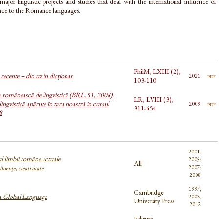
major linguistic projects and studies that deal with the international influence of
rence to the Romance languages.
PhilM, LXIII (2),
recente − din uz în dicționar
pdf
2021
103-110
a românească de lingvistică (BRL, 51, 2008).
LR, LVIII (3),
lingvistică apărute în țara noastră în cursul
pdf
2009
311-454
8
2001;
l limbii române actuale
2005;
All
2007;
luenţe, creativitate
2008
1997;
Cambridge
 a Global Language
2003;
University Press
2012
Editura