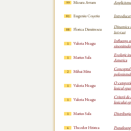
Mioara Avram
Anglicisme
99
Eugeniu Coșeriu
Introducere
81
Dinamica l
Florica Dimitrescu
88
Ieri și azi
Influența e
Valeria Neagu
1
sinonimelo
Evoluție in
Marius Sala
1
America
Conceptul d
Mihai Mitu
2
polonismel
O categorie
Valeria Neagu
1
lexicul spa
Criterii de 
Valeria Neagu
1
lexicului s
Marius Sala
Distribuți
1
Theodor Hristea
Pseudoangl
4