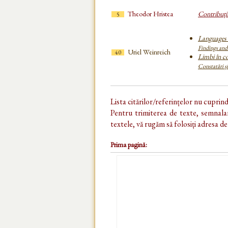
Theodor Hristea
Contribuții
5
Languages 
Findings an
Uriel Weinreich
40
Limbi în c
Constatări ș
Lista citărilor/referințelor nu cuprin
Pentru trimiterea de texte, semnalar
textele, vă rugăm să folosiți adresa d
Prima pagină: