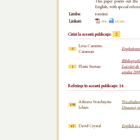
This paper points out the 
English, with special refe
Limba:
română
Linkuri:
pdf
html
Citări la această publicație:
2
Livia Caruntu-
Englezisme 
0
Caraman
Bibliografi
Florin Sterian
Lucrări de 
1
anului 200
Referințe în această publicație: 14
Adriana Stoichițoiu-
Vocabularu
198
Ichim
Dinamică, inf
David Crystal
English as
45