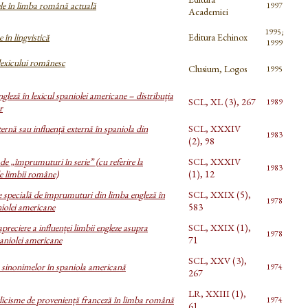
le în limba română actuală
1997
Academiei
1995;
 în lingvistică
Editura Echinox
1999
exicului românesc
Clusium, Logos
1995
ngleză în lexicul spaniolei americane – distribuția
SCL, XL (3), 267
1989
r
ternă sau influență externă în spaniola din
SCL, XXXIV
1983
(2), 98
e „împrumuturi în serie” (cu referire la
SCL, XXXIV
1983
e limbii române)
(1), 12
 specială de împrumuturi din limba engleză în
SCL, XXIX (5),
1978
niolei americane
583
apreciere a influenței limbii engleze asupra
SCL, XXIX (1),
1978
paniolei americane
71
SCL, XXV (3),
a sinonimelor în spaniola americană
1974
267
LR, XXIII (1),
icisme de proveniență franceză în limba română
1974
61