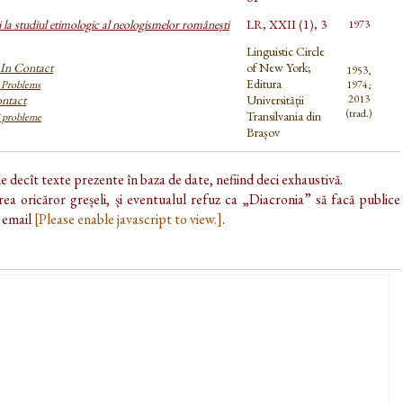
 la studiul etimologic al neologismelor românești
LR, XXII (1), 3
1973
Linguistic Circle
In Contact
of New York;
1953,
Editura
d Problems
1974;
ontact
Universității
2013
(trad.)
Transilvania din
i probleme
Brașov
de decît texte prezente în baza de date, nefiind deci exhaustivă.
ea oricăror greșeli, și eventualul refuz ca „Diacronia” să facă publice
e email
[Please enable javascript to view.]
.