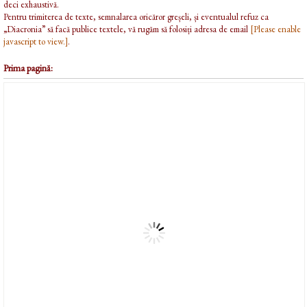
deci exhaustivă.
Pentru trimiterea de texte, semnalarea oricăror greșeli, și eventualul refuz ca
„Diacronia” să facă publice textele, vă rugăm să folosiți adresa de email
[Please enable
javascript to view.]
.
Prima pagină: