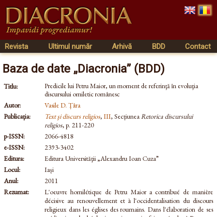
Revista
Ultimul număr
Arhivă
BDD
Contact
Baza de date „Diacronia” (BDD)
Predicile lui Petru Maior, un moment de referinţă în evoluţia
Titlu:
discursului omiletic românesc
Autor:
Vasile D. Țâra
Publicația:
Text şi discurs religios
,
III
, Secțiunea
Retorica discursului
religios
, p. 211-220
p-ISSN:
2066-4818
e-ISSN:
2393-3402
Editura:
Editura Universităţii „Alexandru Ioan Cuza”
Locul:
Iași
Anul:
2011
Rezumat:
L'oeuvre homilétique de Petru Maior a contribué de manière
décisive au renouvellement et à l'occidentalisation du discours
religieux dans les églises des roumains. Dans l'élaboration de ses