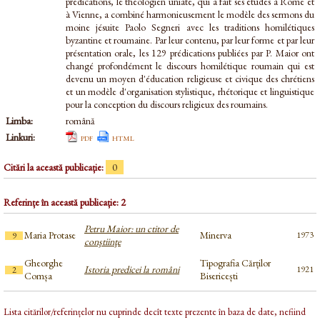
prédications, le théologien uniate, qui a fait ses études à Rome et
à Vienne, a combiné harmonieusement le modèle des sermons du
moine jésuite Paolo Segneri avec les traditions homilétiques
byzantine et roumaine. Par leur contenu, par leur forme et par leur
présentation orale, les 129 prédications publiées par P. Maior ont
changé profondément le discours homilétique roumain qui est
devenu un moyen d'éducation religieuse et civique des chrétiens
et un modèle d'organisation stylistique, rhétorique et linguistique
pour la conception du discours religieux des roumains.
Limba:
română
Linkuri:
pdf
html
Citări la această publicație:
0
Referințe în această publicație: 2
Petru Maior: un ctitor de
Maria Protase
Minerva
1973
9
conştiinţe
Gheorghe
Tipografia Cărților
Istoria predicei la români
1921
2
Comșa
Bisericești
Lista citărilor/referințelor nu cuprinde decît texte prezente în baza de date, nefiind