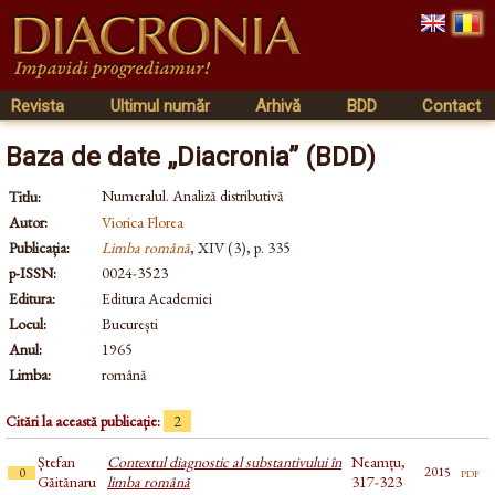
Revista
Ultimul număr
Arhivă
BDD
Contact
Baza de date „Diacronia” (BDD)
Numeralul. Analiză distributivă
Titlu:
Autor:
Viorica Florea
Publicația:
Limba română
, XIV (3), p. 335
p-ISSN:
0024-3523
Editura:
Editura Academiei
Locul:
București
Anul:
1965
Limba:
română
Citări la această publicație:
2
Ștefan
Contextul diagnostic al substantivului în
Neamțu,
pdf
2015
0
Găitănaru
limba română
317-323