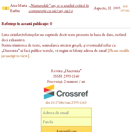
Ana-Maria
„Numeralele” un, o: o analiză critică în
pdf
Aspecte, II
2003
1
html
Barbu
comparaţie cu nici un, nici o
Referințe în această publicație: 0
Lista citărilor/referințelor nu cuprinde decît texte prezente în baza de date, nefiind
deci exhaustivă.
Pentru trimiterea de texte, semnalarea oricăror greșeli, și eventualul refuz ca
„Diacronia” să facă publice textele, vă rugăm să folosiți adresa de email
[Please enable
javascript to view.]
.
Revista „Diacronia”
ISSN: 2393-1140
Frecvență: 2 numere / an
doi:10.17684/issn.2393-1140