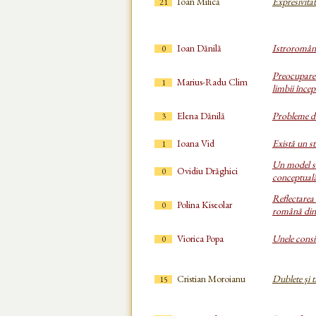
Ioan Milică
Expresivita
21
Ioan Dănilă
Istroromâna
0
Preocuparea
Marius-Radu Clim
1
limbii încep
Elena Dănilă
Probleme d
3
Ioana Vid
Există un st
1
Un model si
Ovidiu Drăghici
0
conceptuală
Reflectarea 
Polina Kiseolar
0
română din 
Viorica Popa
Unele consi
0
Cristian Moroianu
Dublete și 
15