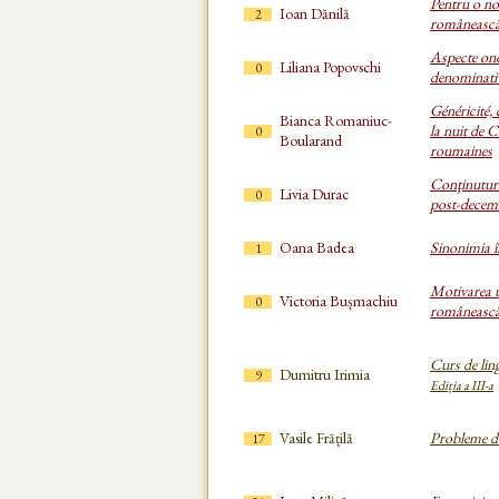
Pentru o nou
Ioan Dănilă
2
româneasc
Aspecte ono
Liliana Popovschi
0
denominativ
Généricité,
Bianca Romaniuc-
la nuit de C
0
Boularand
roumaines
Conţinuturi,
Livia Durac
0
post-decem
Oana Badea
Sinonimia î
1
Motivarea u
Victoria Bușmachiu
0
româneasc
Curs de ling
Dumitru Irimia
9
Ediția a III-a
Vasile Frățilă
Probleme de
17