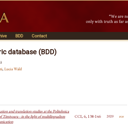
hive
BDD
Contact
ric database (BDD)
lă
ti
,
Lucia Wald
on and translation studies at the Politehnica
f Timișoara - in the light of multilingualism
CCI, 6, 138-146
pdf
2020
nication