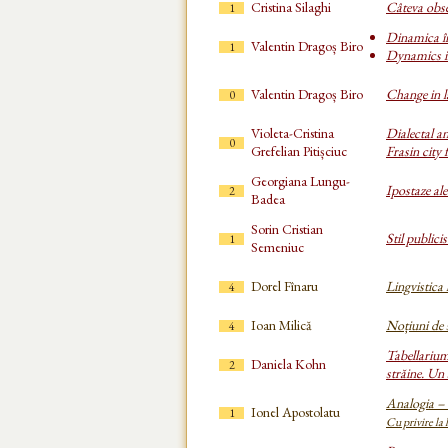
Cristina Silaghi
Câteva obser
1
Dinamica î
Valentin Dragoș Biro
1
Dynamics i
Valentin Dragoș Biro
Change in l
0
Violeta-Cristina
Dialectal an
0
Grefelian Pitișciuc
Frasin city
Georgiana Lungu-
Ipostaze al
2
Badea
Sorin Cristian
Stil publici
1
Semeniuc
Dorel Fînaru
Lingvistica 
4
Ioan Milică
Noțiuni de s
4
Tabellarium 
Daniela Kohn
2
străine. U
Analogia – 
Ionel Apostolatu
1
Cu privire la