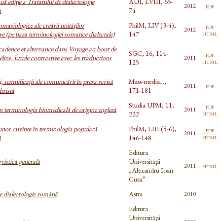
ă ediţie a Tratatului de dialectologie
AUI, LVIII, 65-
pdf
2012
ă
74
masiologice ale creării unităţilor
PhilM, LIV (3-4),
pdf
2012
html
e (pe baza terminologiei somatice dialectale)
147
 cadence et alternance dans Voyage au bout de
SGC, 16, 114-
pdf
éline. Étude contrastive avec les traductions
2011
html
125
 semnificaţii ale comunicării în presa scrisă
Mass-media...,
pdf
2011
bristă
171-181
Studia UPM, 11,
pdf
n terminologia biomedicală de origine engleză
2011
html
222
nor cuvinte în terminologia populară
PhilM, LIII (5-6),
pdf
2011
html
ă
146-148
Editura
vistică generală
Universităţii
html
2011
„Alexandru Ioan
Cuza”
 dialectologie română
Astra
2010
Editura
Universităţii