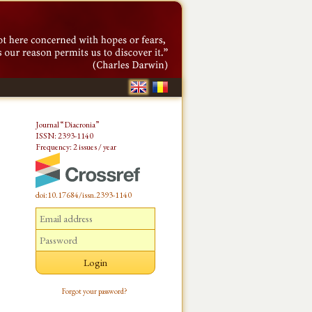
Journal “Diacronia”
ISSN: 2393-1140
Frequency: 2 issues / year
doi:10.17684/issn.2393-1140
Forgot your password?