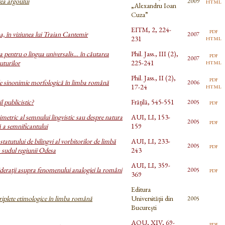
tea argoului
html
2009
„Alexandru Ioan
Cuza”
EITM, 2, 224-
pdf
, în viziunea lui Traian Cantemir
2007
html
231
 pentru o lingua universalis… în căutarea
Phil. Jass., III (2),
pdf
2007
html
uturilor
225-241
Phil. Jass., II (2),
pdf
e sinonimie morfologică în limba română
2006
html
17-24
il publicistic?
Frățilă, 545-551
pdf
2005
metric al semnului lingvistic sau despre natura
AUI, LI, 153-
pdf
2005
 a semnificantului
159
statutului de bilingvi al vorbitorilor de limbă
AUI, LI, 233-
pdf
2005
sudul regiunii Odesa
243
AUI, LI, 359-
deraţii asupra fenomenului analogiei la români
pdf
2005
369
Editura
triplete etimologice în limba română
Universității din
2005
București
AOU, XIV, 69-
pdf