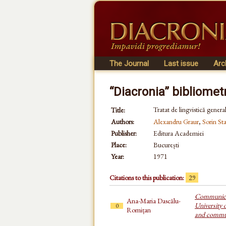
The Journal
Last issue
Arc
“Diacronia” bibliomet
Tratat de lingvistică genera
Title:
Authors:
Alexandru Graur
,
Sorin Sta
Publisher:
Editura Academiei
Place:
București
Year:
1971
Citations to this publication:
29
Communicati
Ana-Maria Dascălu-
University o
0
Romițan
and commu