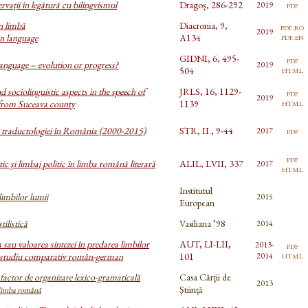
vații în legătură cu bilingvismul
Dragoș, 286-292
pdf
2019
n limbă
Diacronia, 9,
pdf.ro
2019
pdf.en
n language
A134
GIDNI, 6, 495-
pdf
anguage – evolution or progress?
2019
html
504
d sociolinguistic aspects in the speech of
JRLS, 16, 1129-
pdf
2019
html
 from Suceava county
1139
e traductologiei în România (2000-2015)
STR, II., 9-44
pdf
2017
pdf
stic şi limbaj politic în limba română literară
ALIL, LVII, 337
2017
html
Institutul
limbilor lumii
2015
European
tilistică
Vasiliana ’98
2014
sau valoarea sintezei în predarea limbilor
AUT, LI-LII,
2013-
pdf
html
n studiu comparativ român-german
101
2014
factor de organizare lexico-gramaticală
Casa Cărții de
2013
Știință
 limba română