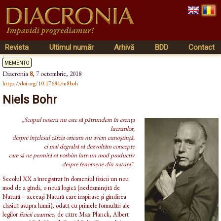
Revista
Ultimul număr
Arhivă
BDD
Contact
memento
Diacronia
8
,
7 octombrie, 2018
https://doi.org/10.17684/m8boh
Niels Bohr
„Scopul nostru nu este să pătrundem în esența
lucrurilor,
despre înțelesul căreia oricum nu avem cunoștință,
ci mai degrabă să dezvoltăm concepte
care să ne permită să vorbim într-un mod productiv
despre fenomene din natură”.
Secolul XX a înregistrat în domeniul fizicii un nou
mod de a gîndi, o nouă logică (nedezmințită de
Natură – aceeași Natură care inspirase și gîndirea
clasică asupra lumii), odată cu primele formulări ale
legilor
fizicii cuantice
, de către Max Planck, Albert