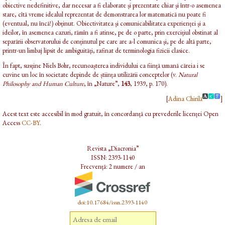
obiective nedefinitive, dar necesar a fi elaborate și prezentate chiar și într-o asemenea
stare, cîtă vreme idealul reprezentat de demonstrarea lor matematică nu poate fi
(eventual, nu încă!) obținut. Obiectivitatea și comunicabilitatea experienței și a
ideilor, în asemenea cazuri, rămîn a fi atinse, pe de o parte, prin exercițiul obstinat al
separării observatorului de conținutul pe care are a-l comunica și, pe de altă parte,
printr-un limbaj lipsit de ambiguități, rafinat de terminologia fizicii clasice.
În fapt, susține Niels Bohr, recunoașterea individului ca ființă umană căreia i se
cuvine un loc în societate depinde de știința utilizării conceptelor (v.
Natural
Philosophy and Human Culture
, în „Nature”,
143
, 1939, p. 170).
[
Adina Chirilă
]
Acest text este accesibil în mod gratuit, în concordanță cu prevederile licenței Open
Access
CC-BY
.
Revista „Diacronia”
ISSN: 2393-1140
Frecvență: 2 numere / an
doi:10.17684/issn.2393-1140