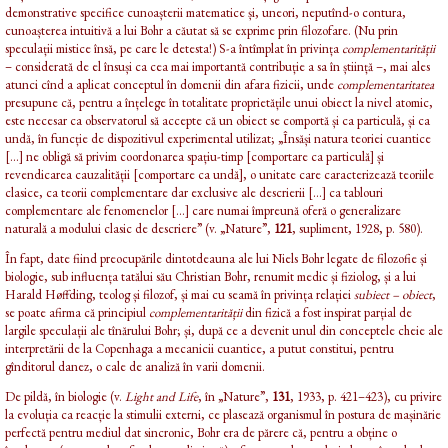
demonstrative specifice cunoașterii matematice și, uneori, neputînd-o contura,
cunoașterea intuitivă a lui Bohr a căutat să se exprime prin filozofare. (Nu prin
speculații mistice însă, pe care le detesta!) S-a întîmplat în privința
complementarității
– considerată de el însuși ca cea mai importantă contribuție a sa în știință –, mai ales
atunci cînd a aplicat conceptul în domenii din afara fizicii, unde
complementaritatea
presupune că, pentru a înțelege în totalitate proprietățile unui obiect la nivel atomic,
este necesar ca observatorul să accepte că un obiect se comportă și ca particulă, și ca
undă, în funcție de dispozitivul experimental utilizat; „Însăși natura teoriei cuantice
[…] ne obligă să privim coordonarea spațiu-timp [comportare ca particulă] și
revendicarea cauzalității [comportare ca undă], o unitate care caracterizează teoriile
clasice, ca teorii complementare dar exclusive ale descrierii [...] ca tablouri
complementare ale fenomenelor [...] care numai împreună oferă o generalizare
naturală a modului clasic de descriere” (v. „Nature”,
121
, supliment, 1928, p. 580).
În fapt, date fiind preocupările dintotdeauna ale lui Niels Bohr legate de filozofie și
biologie, sub influența tatălui său Christian Bohr, renumit medic și fiziolog, și a lui
Harald Høffding, teolog și filozof, și mai cu seamă în privința relației
subiect – obiect
,
se poate afirma că principiul
complementarității
din fizică a fost inspirat parțial de
largile speculații ale tînărului Bohr; și, după ce a devenit unul din conceptele cheie ale
interpretării de la Copenhaga a mecanicii cuantice, a putut constitui, pentru
gînditorul danez, o cale de analiză în varii domenii.
De pildă, în biologie (v.
Light and Life
, în „Nature”,
131
, 1933, p. 421–423), cu privire
la evoluția ca reacție la stimulii externi, ce plasează organismul în postura de mașinărie
perfectă pentru mediul dat sincronic, Bohr era de părere că, pentru a obține o