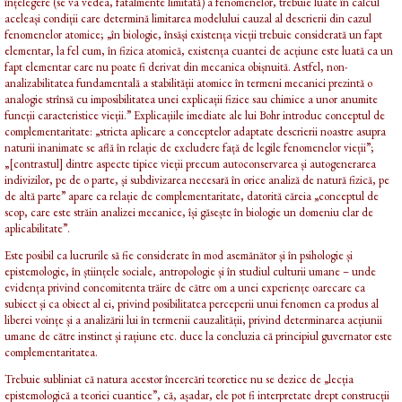
înțelegere (se va vedea, fatalmente limitată) a fenomenelor, trebuie luate în calcul
aceleași condiții care determină limitarea modelului cauzal al descrierii din cazul
fenomenelor atomice; „în biologie, însăși existența vieții trebuie considerată un fapt
elementar, la fel cum, în fizica atomică, existența cuantei de acțiune este luată ca un
fapt elementar care nu poate fi derivat din mecanica obișnuită. Astfel, non-
analizabilitatea fundamentală a stabilității atomice în termeni mecanici prezintă o
analogie strînsă cu imposibilitatea unei explicații fizice sau chimice a unor anumite
funcții caracteristice vieții.” Explicațiile imediate ale lui Bohr introduc conceptul de
complementaritate: „stricta aplicare a conceptelor adaptate descrierii noastre asupra
naturii inanimate se află în relație de excludere față de legile fenomenelor vieții”;
„[contrastul] dintre aspecte tipice vieții precum autoconservarea și autogenerarea
indivizilor, pe de o parte, și subdivizarea necesară în orice analiză de natură fizică, pe
de altă parte” apare ca relație de complementaritate, datorită căreia „conceptul de
scop, care este străin analizei mecanice, își găsește în biologie un domeniu clar de
aplicabilitate”.
Este posibil ca lucrurile să fie considerate în mod asemănător și în psihologie și
epistemologie, în științele sociale, antropologie și în studiul culturii umane – unde
evidența privind concomitenta trăire de către om a unei experiențe oarecare ca
subiect și ca obiect al ei, privind posibilitatea perceperii unui fenomen ca produs al
liberei voințe și a analizării lui în termenii cauzalității, privind determinarea acțiunii
umane de către instinct și rațiune etc. duce la concluzia că principiul guvernator este
complementaritatea.
Trebuie subliniat că natura acestor încercări teoretice nu se dezice de „lecția
epistemologică a teoriei cuantice”, că, așadar, ele pot fi interpretate drept construcții