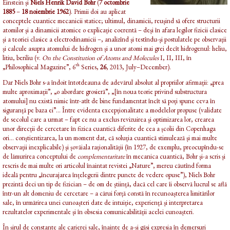
Einstein și
Niels Henrik David Bohr
(
7 octombrie
1885
–
18 noiembrie 1962
). Primii doi au aplicat
conceptele cuantice mecanicii statice; ultimul, dinamicii, reușind să ofere structurii
atomilor și a dinamicii atomice o explicație coerentă – deși în afara legilor fizicii clasice
și a teoriei clasice a electrodinamicii –, analizînd și testîndu-și postulatele pe observații
și calcule asupra atomului de hidrogen și a unor atomi mai grei decît hidrogenul: heliu,
litiu, beriliu (v.
On the Constitution of Atoms and Molecules
I, II, III, în
th
„Philosophical Magazine”, 6
Series,
26
, 2013, July–December).
Dar Niels Bohr s-a îndoit întotdeauna de adevărul absolut al propriilor afirmații: „prea
multe aproximații”, „o abordare grosieră”, „[în noua teorie privind substructura
atomului] nu există nimic într-atît de bine fundamentat încît să poți spune ceva în
siguranță pe baza ei”... Între evidenta excepționalitate a modelelor propuse (validate
de secolul care a urmat – fapt ce nu a exclus revizuirea și optimizarea lor, crearea
unor direcții de cercetare în fizica cuantică diferite de cea a școlii din Copenhaga
ori... conștientizarea, la un moment dat, că soluția cuantică stimulează și mai multe
observații inexplicabile) și șovăiala raționalității (în 1927, de exemplu, preocupîndu-se
de lămurirea conceptului de
complementaritate
în mecanica cuantică, Bohr și-a scris și
rescris de mai multe ori articolul înaintat revistei „Nature”, mereu căutînd forma
ideală pentru „încurajarea înțelegerii dintre puncte de vedere opuse”), Niels Bohr
prezintă deci un tip de fizician – de om de știință, dacă cel care îi observă lucrul se află
într-un alt domeniu de cercetare – a cărui forță constă în recunoașterea limitărilor
sale, în urmărirea unei cunoașteri date de intuiție, experiență și interpretarea
rezultatelor experimentale și în obsesia comunicabilității acelei cunoașteri.
În șirul de constante ale carierei sale, înainte de a-și găsi expresia în demersuri