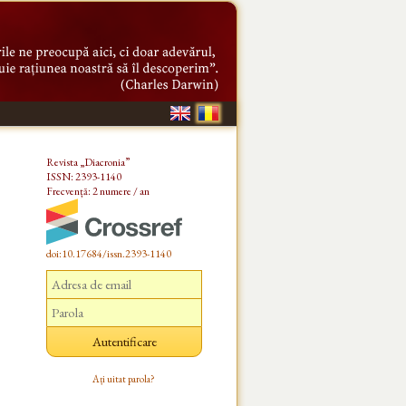
Revista „Diacronia”
ISSN: 2393-1140
Frecvență: 2 numere / an
doi:10.17684/issn.2393-1140
Ați uitat parola?