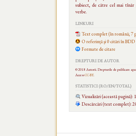
subiect, de către cel mai tînăr
verbe.
LINKURI
Text complet (în română; 7 
O referință și 0 citări în BDD
Formate de citare
DREPTURI DE AUTOR
© 2018 Autorii. Drepturile de publicare aparț
Access
CC-BY
.
STATISTICI (RO/EN/
TOTAL
)
Vizualizări (această pagină):
Descărcări (text complet): 2