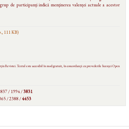
 grup de participanți indică menținerea valenței actuale a acestor
p., 111 KB)
in Revistei. Textul este accesibil în mod gratuit, în concordanță cu prevederile licenței Open
 1837 / 1994 /
3831
065 / 2388 /
4453