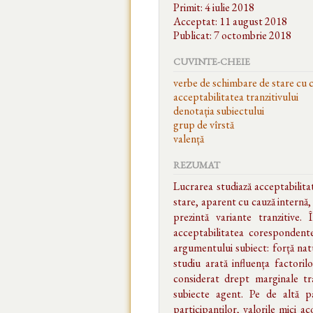
Primit: 4 iulie 2018
Acceptat: 11 august 2018
Publicat: 7 octombrie 2018
CUVINTE-CHEIE
verbe de schimbare de stare cu c
acceptabilitatea tranzitivului
denotația subiectului
grup de vîrstă
valență
REZUMAT
Lucrarea studiază acceptabilita
stare, aparent cu cauză internă
prezintă variante tranzitive.
acceptabilitatea corespondente
argumentului subiect: forță natu
studiu arată influența factoril
considerat drept marginale tra
subiecte agent. Pe de altă par
participanților, valorile mici a