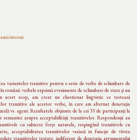
auză internă
tea variantelor tranzitive pentru o serie de verbe de schimbare de
, în română: verbele exprimă evenimente de schimbare de stare și nu
 În acest scop, am creat un chestionar lingvistic ce testează
lor tranzitive ale acestor verbe, în care am alternat denotația
rală vs. agent. Rezultatele obținute de la cei 33 de participanți la
or semantici asupra acceptabilității tranzitivelor. Respondenții au
nzitivele cu subiecte forțe naturale, respingînd tranzitivele cu
te, acceptabilitatea tranzitivelor variază in funcție de vîrsta
cordate tranzitivelor testate, indiferent de denotația argumentului