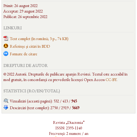
Primit: 26 august 2022
Acceptat: 29 august 2022
Publicat: 26 septembrie 2022
LINKURI
Text complet (în română; 3 p., 74 KB)
Referințe și citări în BDD
Formate de citare
DREPTURI DE AUTOR
© 2022 Autorii. Drepturile de publicare aparțin Revistei. Textul este accesibil în
mod gratuit, în concordanță cu prevederile licenței Open Access
CC-BY
.
STATISTICI (RO/EN/
TOTAL
)
Vizualizări (această pagină): 532 / 413 /
945
Descărcări (text complet): 2750 / 2919 /
5669
Revista „Diacronia”
ISSN: 2393-1140
Frecvență: 2 numere / an