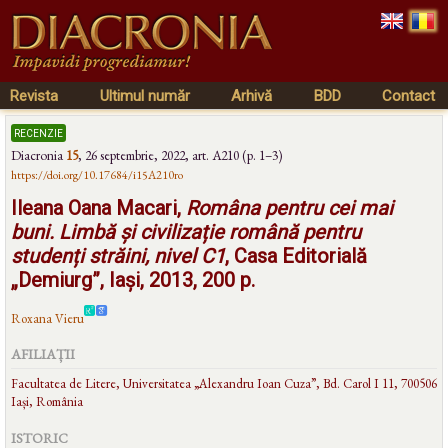
Revista
Ultimul număr
Arhivă
BDD
Contact
recenzie
Diacronia
15
,
26 septembrie, 2022
, art. A210 (p. 1–3)
https://doi.org/10.17684/i15A210ro
Ileana Oana Macari,
Româna pentru cei mai
buni. Limbă și civilizație română pentru
studenți străini, nivel C1
, Casa Editorială
„Demiurg”, Iași, 2013, 200 p.
Roxana Vieru
AFILIAȚII
Facultatea de Litere, Universitatea „Alexandru Ioan Cuza”, Bd. Carol I 11, 700506
Iași, România
ISTORIC