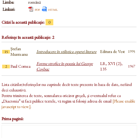
Limba:
română
Linkuri:
pdf
html
Citări la această publicație:
0
Referințe în această publicație: 2
Ștefan
Introducere în stilistica operei literare
Editura de Vest
1995
15
Munteanu
Forme strofice în poezia lui George
LR, XVI (2),
Paul Cornea
1967
2
Coșbuc
135
Lista citărilor/referințelor nu cuprinde decît texte prezente în baza de date, nefiind
deci exhaustivă.
Pentru trimiterea de texte, semnalarea oricăror greșeli, și eventualul refuz ca
„Diacronia” să facă publice textele, vă rugăm să folosiți adresa de email
[Please enable
javascript to view.]
.
Prima pagină: