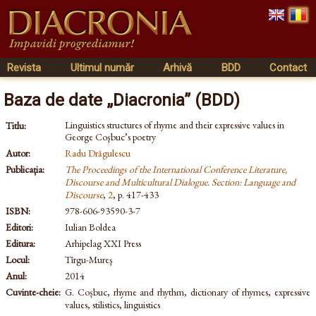
Revista
Ultimul număr
Arhivă
BDD
Contact
Baza de date „Diacronia” (BDD)
Linguistics structures of rhyme and their expressive values in
Titlu:
George Coşbuc’s poetry
Autor:
Radu Drăgulescu
Publicația:
The Proceedings of the International Conference Literature,
Discourse and Multicultural Dialogue. Section: Language and
Discourse
,
2
, p. 417-433
ISBN:
978-606-93590-3-7
Editori:
Iulian Boldea
Editura:
Arhipelag XXI Press
Locul:
Tîrgu-Mureş
Anul:
2014
Cuvinte-cheie:
G. Coșbuc, rhyme and rhythm, dictionary of rhymes, expressive
values, stilistics, linguistics