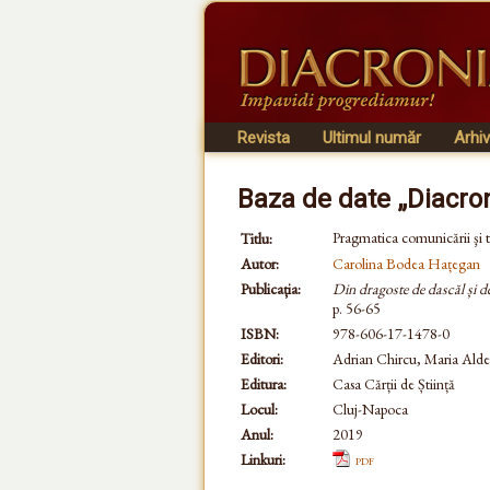
Revista
Ultimul număr
Arhi
Baza de date „Diacro
Pragmatica comunicării şi 
Titlu:
Autor:
Carolina Bodea Hațegan
Publicația:
Din dragoste de dascăl și 
p. 56-65
ISBN:
978-606-17-1478-0
Editori:
Adrian Chircu, Maria Ald
Editura:
Casa Cărții de Știință
Locul:
Cluj-Napoca
Anul:
2019
Linkuri:
pdf