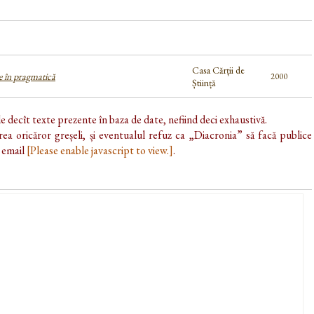
Casa Cărții de
e în pragmatică
2000
Știință
de decît texte prezente în baza de date, nefiind deci exhaustivă.
ea oricăror greșeli, și eventualul refuz ca „Diacronia” să facă publice
e email
[Please enable javascript to view.]
.