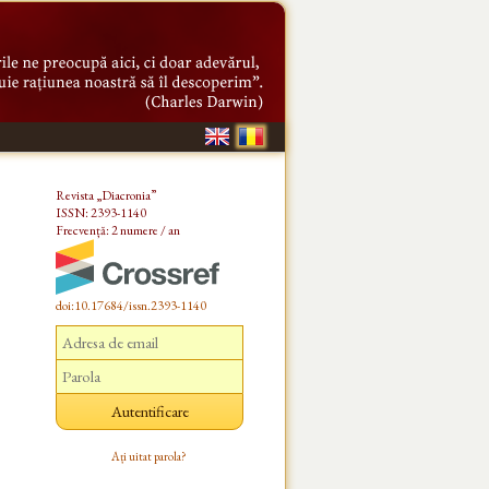
Revista „Diacronia”
ISSN: 2393-1140
Frecvență: 2 numere / an
doi:10.17684/issn.2393-1140
Ați uitat parola?