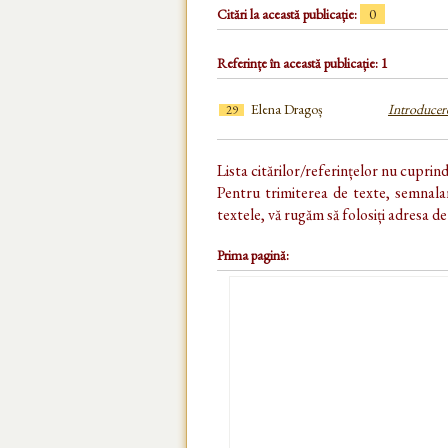
Citări la această publicație:
0
Referințe în această publicație: 1
Elena Dragoș
Introducer
29
Lista citărilor/referințelor nu cuprin
Pentru trimiterea de texte, semnalar
textele, vă rugăm să folosiți adresa d
Prima pagină: