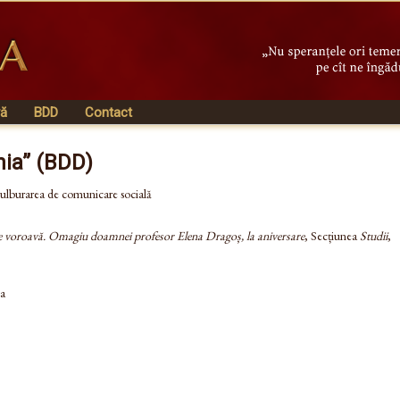
vă
BDD
Contact
nia” (BDD)
tulburarea de comunicare socială
de voroavă. Omagiu doamnei profesor Elena Dragoș, la aniversare
, Secțiunea
Studii
,
ea