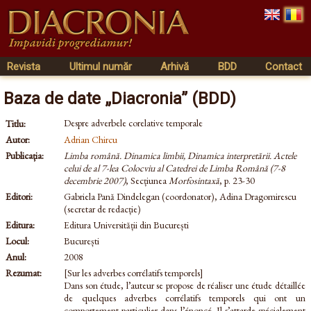
Revista
Ultimul număr
Arhivă
BDD
Contact
Baza de date „Diacronia” (BDD)
Despre adverbele corelative temporale
Titlu:
Autor:
Adrian Chircu
Publicația:
Limba română. Dinamica limbii, Dinamica interpretării. Actele
celui de al 7-lea Colocviu al Catedrei de Limba Română (7-8
decembrie 2007)
, Secțiunea
Morfosintaxă
, p. 23-30
Editori:
Gabriela Pană Dindelegan (coordonator), Adina Dragomirescu
(secretar de redacție)
Editura:
Editura Universității din București
Locul:
București
Anul:
2008
Rezumat:
[Sur les adverbes corrélatifs temporels]
Dans son étude, l’auteur se propose de réaliser une étude détaillée
de quelques adverbes corrélatifs temporels qui ont un
comportement particulier dans l’énoncé. Il s’attarde spécialement