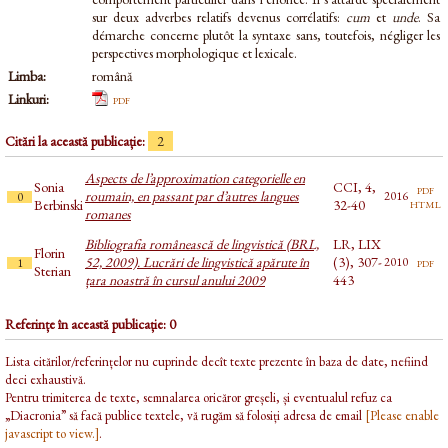
sur deux adverbes relatifs devenus corrélatifs:
cum
et
unde
. Sa
démarche concerne plutôt la syntaxe sans, toutefois, négliger les
perspectives morphologique et lexicale.
Limba:
română
Linkuri:
pdf
Citări la această publicație:
2
Aspects de l’approximation categorielle en
Sonia
CCI, 4,
pdf
roumain, en passant par d’autres langues
2016
0
html
Berbinski
32-40
romanes
Bibliografia românească de lingvistică (BRL,
LR, LIX
Florin
52, 2009). Lucrări de lingvistică apărute în
(3), 307-
pdf
2010
1
Sterian
țara noastră în cursul anului 2009
443
Referințe în această publicație: 0
Lista citărilor/referințelor nu cuprinde decît texte prezente în baza de date, nefiind
deci exhaustivă.
Pentru trimiterea de texte, semnalarea oricăror greșeli, și eventualul refuz ca
„Diacronia” să facă publice textele, vă rugăm să folosiți adresa de email
[Please enable
javascript to view.]
.