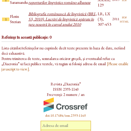
Saramandu
raporturilor lingvistice româno-albaneze
129
Bibliografia românească de lingvistică (BRL,
LR, LX
Florin
pdf
53, 2010). Lucrări de lingvistică apărute în
(3),
2011
1
html
Sterian
țara noastră în cursul anului 2010
307-453
Referințe în această publicație: 0
Lista citărilor/referințelor nu cuprinde decît texte prezente în baza de date, nefiind
deci exhaustivă.
Pentru trimiterea de texte, semnalarea oricăror greșeli, și eventualul refuz ca
„Diacronia” să facă publice textele, vă rugăm să folosiți adresa de email
[Please enable
javascript to view.]
.
Revista „Diacronia”
ISSN: 2393-1140
Frecvență: 2 numere / an
doi:10.17684/issn.2393-1140