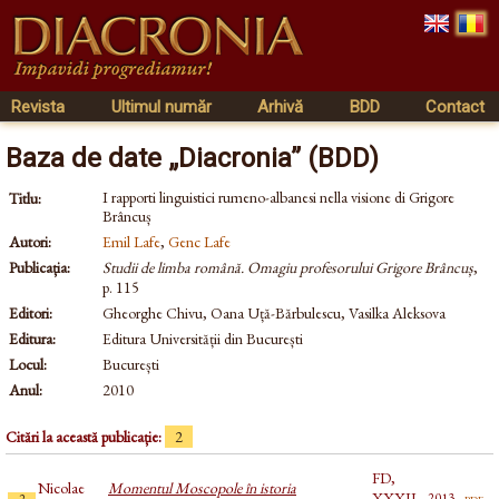
Revista
Ultimul număr
Arhivă
BDD
Contact
Baza de date „Diacronia” (BDD)
I rapporti linguistici rumeno-albanesi nella visione di Grigore
Titlu:
Brâncuș
Autori:
Emil Lafe
,
Genc Lafe
Publicația:
Studii de limba română. Omagiu profesorului Grigore Brâncuș
,
p. 115
Editori:
Gheorghe Chivu, Oana Uță-Bărbulescu, Vasilka Aleksova
Editura:
Editura Universității din București
Locul:
București
Anul:
2010
Citări la această publicație:
2
FD,
Nicolae
Momentul Moscopole în istoria
XXXII,
pdf
2013
2