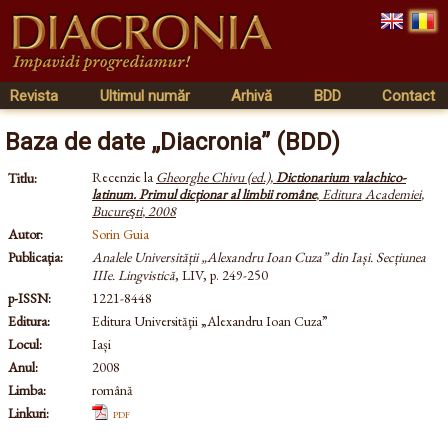
Revista
Ultimul număr
Arhivă
BDD
Contact
Baza de date „Diacronia” (BDD)
Recenzie la
Gheorghe Chivu (ed.)
,
Dictionarium valachico-
Titlu:
latinum. Primul dicționar al limbii române
,
Editura Academiei
,
Bucureşti
,
2008
Autor:
Sorin Guia
Publicația:
Analele Universității „Alexandru Ioan Cuza” din Iași. Secțiunea
IIIe. Lingvistică
, LIV, p. 249-250
p-ISSN:
1221-8448
Editura:
Editura Universităţii „Alexandru Ioan Cuza”
Locul:
Iași
Anul:
2008
Limba:
română
Linkuri:
pdf