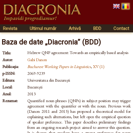
Revista
Ultimul număr
Arhivă
BDD
Contact
Baza de date „Diacronia” (BDD)
Hebrew QNP agreement: Towards an empirically based analysis
Titlu:
Autor:
Gabi Danon
Publicația:
Bucharest Working Papers in Linguistics
,
XV (1)
p-ISSN:
2069-9239
Editura:
Universitatea din București
Locul:
București
Anul:
2013
Rezumat:
Quantified noun phrases (QNPs) in subject position may trigger
agreement with the quantifier or with the noun. Previous work
(Danon 2011 and 2013) has proposed a theoretical model for
explaining such alternations, but left open the empirical question
of speaker preference. This paper describes preliminary findings
from an ongoing research project aimed to answer this question.
It is shown that speakers have a strong preference for noun