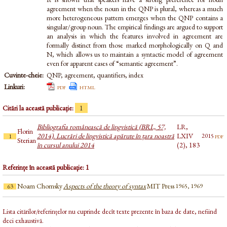
agreement when the noun in the QNP is plural, whereas a much
more heterogeneous pattern emerges when the QNP contains a
singular/group noun. The empirical findings are argued to support
an analysis in which the features involved in agreement are
formally distinct from those marked morphologically on Q and
N, which allows us to maintain a syntactic model of agreement
even for apparent cases of “semantic agreement”.
Cuvinte-cheie:
QNP, agreement, quantifiers, index
Linkuri:
pdf
html
Citări la această publicație:
1
Bibliografia românească de lingvistică (BRL, 57,
LR,
Florin
2014). Lucrări de lingvistică apărute în țara noastră
LXIV
pdf
2015
1
Sterian
în cursul anului 2014
(2), 183
Referințe în această publicație: 1
Noam Chomsky
Aspects of the theory of syntax
MIT Press
1965, 1969
63
Lista citărilor/referințelor nu cuprinde decît texte prezente în baza de date, nefiind
deci exhaustivă.