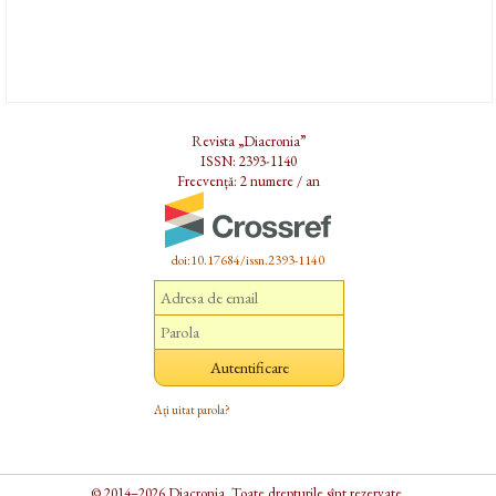
Revista „Diacronia”
ISSN: 2393-1140
Frecvență: 2 numere / an
doi:10.17684/issn.2393-1140
Ați uitat parola?
© 2014–2026 Diacronia. Toate drepturile sînt rezervate.