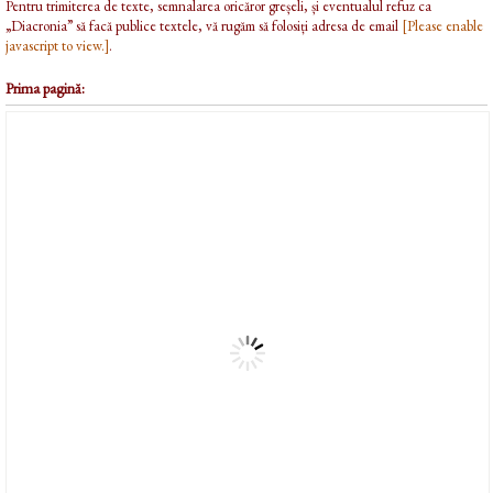
Pentru trimiterea de texte, semnalarea oricăror greșeli, și eventualul refuz ca
„Diacronia” să facă publice textele, vă rugăm să folosiți adresa de email
[Please enable
javascript to view.]
.
Prima pagină: