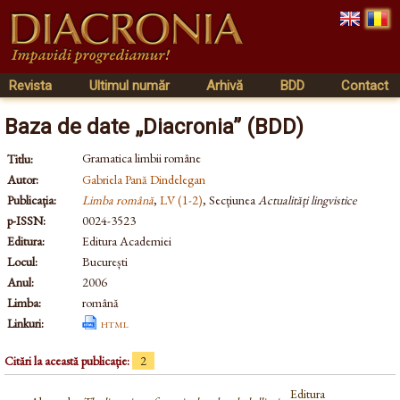
Revista
Ultimul număr
Arhivă
BDD
Contact
Baza de date „Diacronia” (BDD)
Gramatica limbii române
Titlu:
Autor:
Gabriela Pană Dindelegan
Publicația:
Limba română
,
LV (1-2)
, Secțiunea
Actualități lingvistice
p-ISSN:
0024-3523
Editura:
Editura Academiei
Locul:
București
Anul:
2006
Limba:
română
Linkuri:
html
Citări la această publicație:
2
Editura