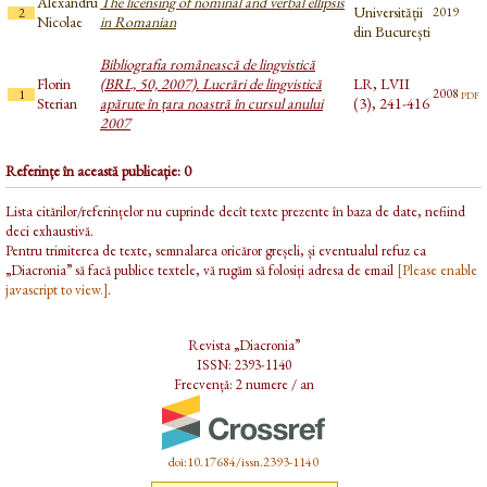
Alexandru
The licensing of nominal and verbal ellipsis
Universității
2019
2
Nicolae
in Romanian
din București
Bibliografia românească de lingvistică
Florin
(BRL, 50, 2007). Lucrări de lingvistică
LR, LVII
pdf
2008
1
Sterian
apărute în țara noastră în cursul anului
(3), 241-416
2007
Referințe în această publicație: 0
Lista citărilor/referințelor nu cuprinde decît texte prezente în baza de date, nefiind
deci exhaustivă.
Pentru trimiterea de texte, semnalarea oricăror greșeli, și eventualul refuz ca
„Diacronia” să facă publice textele, vă rugăm să folosiți adresa de email
[Please enable
javascript to view.]
.
Revista „Diacronia”
ISSN: 2393-1140
Frecvență: 2 numere / an
doi:10.17684/issn.2393-1140