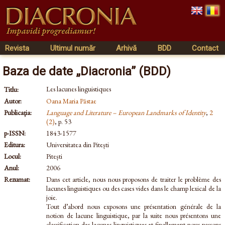
Revista
Ultimul număr
Arhivă
BDD
Contact
Baza de date „Diacronia” (BDD)
Les lacunes linguistiques
Titlu:
Autor:
Oana Maria Păstae
Publicația:
Language and Literature – European Landmarks of Identity
,
2
(2)
, p. 53
p-ISSN:
1843-1577
Editura:
Universitatea din Pitești
Locul:
Pitești
Anul:
2006
Rezumat:
Dans cet article, nous nous proposons de traiter le problème des
lacunes linguistiques ou des cases vides dans le champ lexical de la
joie.
Tout d’abord nous exposons une présentation générale de la
notion de lacune linguistique, par la suite nous présentons une
classification des lacunes linguistiques et finallement nous passons