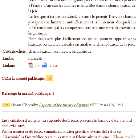
à l’étude d’un cas: les lacunes matricielles dans le champ lexical de
la joie.
Le lexique n’est pas constitué, comme le pensait Trier, de champs
juxtaposés se limitant mutuellement et à l’intérieur desquels les
différents mots qui les composent, forment une sorte de mosaïque
linguistique.
Pour découvrir plus facilement ce qu'on pourrait appeler vides
lexicaux ou lacunes lexicales on analyse le champ lexical de la joie.
Cuvinte-cheie:
champ lexical, joie, lacune linguistique
Limba:
franceză
Linkuri:
pdf
html
Citări la această publicație:
0
Referințe în această publicație: 1
Noam Chomsky
Aspects of the theory of syntax
MIT Press
1965, 1969
63
Lista citărilor/referințelor nu cuprinde decît texte prezente în baza de date, nefiind
deci exhaustivă.
Pentru trimiterea de texte, semnalarea oricăror greșeli, și eventualul refuz ca
„Diacronia” să facă publice textele, vă rugăm să folosiți adresa de email
[Please enable