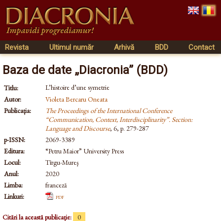
Revista
Ultimul număr
Arhivă
BDD
Contact
Baza de date „Diacronia” (BDD)
L’histoire d’une symetrie
Titlu:
Autor:
Violeta Bercaru Oneata
Publicația:
The Proceedings of the International Conference
“Communication, Context, Interdisciplinarity”. Section:
Language and Discourse
, 6, p. 279-287
p-ISSN:
2069-3389
Editura:
“Petru Maior” University Press
Locul:
Tîrgu-Mureş
Anul:
2020
Limba:
franceză
Linkuri:
pdf
Citări la această publicație:
0