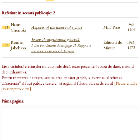
Referințe în această publicație: 2
Noam
1965,
Aspects of the theory of syntax
MIT Press
63
Chomsky
1969
Essais de linguistique générale
Roman
Éditions de
1963,
97
I. Les Fondations du langage, II. Rapports
Jakobson
Minuit
1973
internes et externes du langage
Lista citărilor/referințelor nu cuprinde decît texte prezente în baza de date, nefiind
deci exhaustivă.
Pentru trimiterea de texte, semnalarea oricăror greșeli, și eventualul refuz ca
„Diacronia” să facă publice textele, vă rugăm să folosiți adresa de email
[Please enable
javascript to view.]
.
Prima pagină: