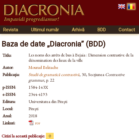
Revista
Ultimul număr
Arhivă
BDD
Contact
Baza de date „Diacronia” (BDD)
Les noms des arrêts de bus à Bejaia : Dimension contrastive de la
Titlu:
dénomination des lieux de la ville
Autor:
Mourad Bektache
Publicația:
Studii de gramatică contrastivă
, 30, Secțiunea
Contrastive
grammar
, p. 22
p-ISSN:
1584-143X
e-ISSN:
2344-4193
Editura:
Universitatea din Pitești
Locul:
Pitești
Anul:
2018
Linkuri:
pdf
Citări la această publicație:
0