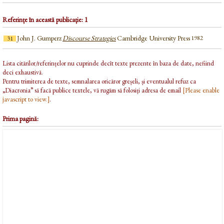
Referințe în această publicație: 1
John J. Gumperz
Discourse Strategies
Cambridge University Press
1982
31
Lista citărilor/referințelor nu cuprinde decît texte prezente în baza de date, nefiind
deci exhaustivă.
Pentru trimiterea de texte, semnalarea oricăror greșeli, și eventualul refuz ca
„Diacronia” să facă publice textele, vă rugăm să folosiți adresa de email
[Please enable
javascript to view.]
.
Prima pagină: