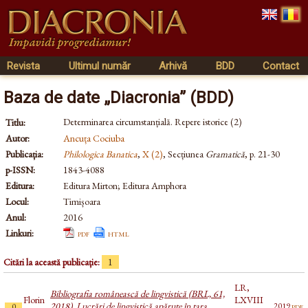
Revista
Ultimul număr
Arhivă
BDD
Contact
Baza de date „Diacronia” (BDD)
Determinarea circumstanțială. Repere istorice (2)
Titlu:
Autor:
Ancuța Cociuba
Publicația:
Philologica Banatica
,
X (2)
, Secțiunea
Gramatică
, p. 21-30
p-ISSN:
1843-4088
Editura:
Editura Mirton; Editura Amphora
Locul:
Timișoara
Anul:
2016
Linkuri:
pdf
html
Citări la această publicație:
1
LR,
Bibliografia românească de lingvistică (BRL, 61,
Florin
LXVIII
2018). Lucrări de lingvistică apărute în țara
pdf
2019
0