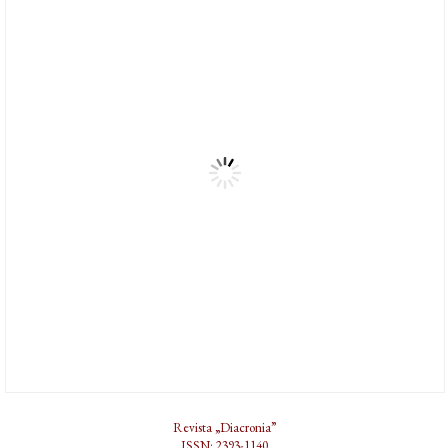
Revista „Diacronia”
ISSN: 2393-1140