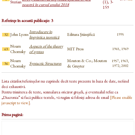
Sterian
(1), 3-
noastră în cursul anului 2018
159
Referințe în această publicație: 3
Introducere în
John Lyons
Editura Științifică
1995
32
lingvistica teoretică
Noam
Aspects of the theory
MIT Press
1965, 1969
63
Chomsky
of syntax
Noam
Mouton & Co.; Mouton
1957, 1963,
Syntactic Structures
36
Chomsky
de Gruyter
1972; 2002
Lista citărilor/referințelor nu cuprinde decît texte prezente în baza de date, nefiind
deci exhaustivă.
Pentru trimiterea de texte, semnalarea oricăror greșeli, și eventualul refuz ca
„Diacronia” să facă publice textele, vă rugăm să folosiți adresa de email
[Please enable
javascript to view.]
.
Prima pagină: