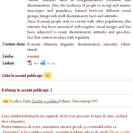
discrimination. Also, the tendency of people to accept and assume
stereotypes and prejudices, formed between different social
groups, brings with itself discriminatory facts and attitudes.
Since Romani people start to coexist with other populations, this
minority has been associated with negative social images and has
been subjected to many discriminatory attitudes and speeches,
fact that exists nowadays with regularity.
Cuvinte-cheie:
Romani ethnicity, linguistic discrimination, minority, ethnic
islands
Limba:
română
Linkuri:
pdf
html
Citări la această publicație:
0
Referințe în această publicație: 1
Rodica Zafiu
Limbaj şi politică
Editura Universităţii
2007
46
Lista citărilor/referințelor nu cuprinde decît texte prezente în baza de date, nefiind
deci exhaustivă.
Pentru trimiterea de texte, semnalarea oricăror greșeli, și eventualul refuz ca
„Diacronia” să facă publice textele, vă rugăm să folosiți adresa de email
[Please enable