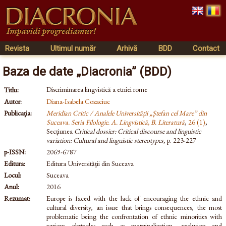
Revista
Ultimul număr
Arhivă
BDD
Contact
Baza de date „Diacronia” (BDD)
Discriminarea lingvistică a etniei rome
Titlu:
Autor:
Diana-Isabela Cozaciuc
Publicația:
Meridian Critic / Analele Universităţii „Ștefan cel Mare” din
Suceava. Seria Filologie. A. Lingvistică, B. Literatură
,
26 (1)
,
Secțiunea
Critical dossier: Critical discourse and linguistic
variation: Cultural and linguistic stereotypes
, p. 223-227
p-ISSN:
2069-6787
Editura:
Editura Universităţii din Suceava
Locul:
Suceava
Anul:
2016
Rezumat:
Europe is faced with the lack of encouraging the ethnic and
cultural diversity, an issue that brings consequences, the most
problematic being the confrontation of ethnic minorities with
various obstacles such as marginalization, exclusion and