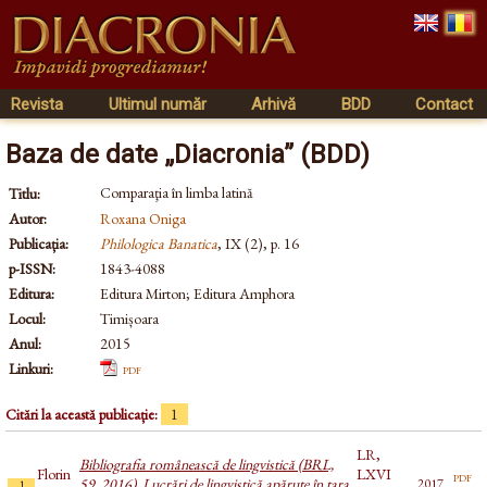
Revista
Ultimul număr
Arhivă
BDD
Contact
Baza de date „Diacronia” (BDD)
Comparaţia în limba latină
Titlu:
Autor:
Roxana Oniga
Publicația:
Philologica Banatica
, IX (2), p. 16
p-ISSN:
1843-4088
Editura:
Editura Mirton; Editura Amphora
Locul:
Timișoara
Anul:
2015
Linkuri:
pdf
Citări la această publicație:
1
LR,
Bibliografia românească de lingvistică (BRL,
Florin
LXVI
pdf
59, 2016). Lucrări de lingvistică apărute în țara
2017
1