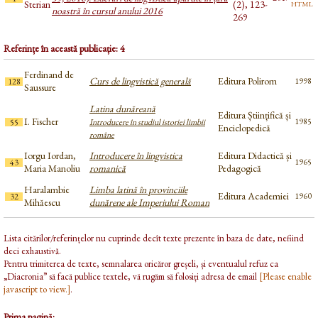
html
Sterian
(2), 123-
noastră în cursul anului 2016
269
Referințe în această publicație: 4
Ferdinand de
Curs de lingvistică generală
Editura Polirom
1998
128
Saussure
Latina dunăreană
Editura Științifică și
I. Fischer
1985
55
Introducere în studiul istoriei limbii
Enciclopedică
române
Iorgu Iordan,
Introducere în lingvistica
Editura Didactică și
1965
43
Maria Manoliu
romanică
Pedagogică
Haralambie
Limba latină în provinciile
Editura Academiei
1960
32
Mihăescu
dunărene ale Imperiului Roman
Lista citărilor/referințelor nu cuprinde decît texte prezente în baza de date, nefiind
deci exhaustivă.
Pentru trimiterea de texte, semnalarea oricăror greșeli, și eventualul refuz ca
„Diacronia” să facă publice textele, vă rugăm să folosiți adresa de email
[Please enable
javascript to view.]
.
Prima pagină: