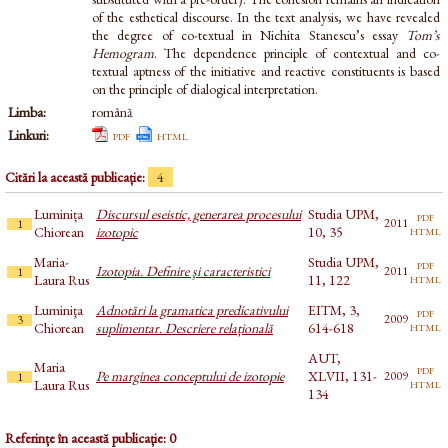
of the esthetical discourse. In the text analysis, we have revealed
the degree of co-textual in Nichita Stanescu’s essay
Tom’s
Hemogram
. The dependence principle of contextual and co-
textual aptness of the initiative and reactive constituents is based
on the principle of dialogical interpretation.
Limba:
română
Linkuri:
pdf
html
Citări la această publicație:
4
Luminița
Discursul eseistic, generarea procesului
Studia UPM,
pdf
2011
1
html
Chiorean
izotopic
10, 35
Maria-
Studia UPM,
pdf
Izotopia. Definire şi caracteristici
2011
1
html
Laura Rus
11, 122
Luminiţa
Adnotări la gramatica predicativului
EITM, 3,
pdf
2009
3
html
Chiorean
suplimentar. Descriere relațională
614-618
AUT,
Maria
pdf
Pe marginea conceptului de izotopie
XLVII, 131-
2009
1
html
Laura Rus
134
Referințe în această publicație: 0