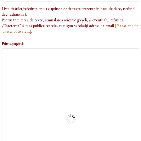
Lista citărilor/referințelor nu cuprinde decît texte prezente în baza de date, nefiind
deci exhaustivă.
Pentru trimiterea de texte, semnalarea oricăror greșeli, și eventualul refuz ca
„Diacronia” să facă publice textele, vă rugăm să folosiți adresa de email
[Please enable
javascript to view.]
.
Prima pagină: