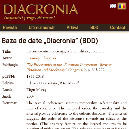
Revista
Ultimul număr
Arhivă
BDD
Contact
Baza de date „Diacronia” (BDD)
Discurs eseistic. Coerență, referențialitate, coeziune
Titlu:
Autor:
Luminița Chiorean
Publicația:
The Proceedings of the “European Integration - Between
Tradition and Modernity” Congress
,
2
, p. 265-272
p-ISSN:
1844-2048
Editura:
Editura Universităţii „Petru Maior”
Locul:
Tîrgu-Mureş
Anul:
2007
Rezumat:
The textual coherence assumes temporality, referentiality and
rules of coherence. The temporal order, the causality and the
interval provide coherence to the esthetic discourse. The interval
suggests the order of the discourse towards an ethics of the
poetics. (The arbitrary feature of the interval requires to be
substituted with a pre-order). The cohesion remains an indication