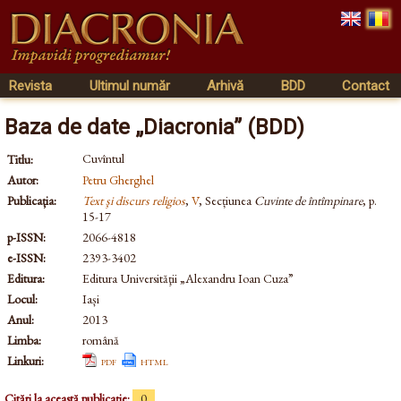
Revista
Ultimul număr
Arhivă
BDD
Contact
Baza de date „Diacronia” (BDD)
Cuvîntul
Titlu:
Autor:
Petru Gherghel
Publicația:
Text şi discurs religios
,
V
, Secțiunea
Cuvinte de întîmpinare
, p.
15-17
p-ISSN:
2066-4818
e-ISSN:
2393-3402
Editura:
Editura Universităţii „Alexandru Ioan Cuza”
Locul:
Iași
Anul:
2013
Limba:
română
Linkuri:
pdf
html
Citări la această publicație:
0