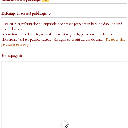
Referințe în această publicație: 0
Lista citărilor/referințelor nu cuprinde decît texte prezente în baza de date, nefiind
deci exhaustivă.
Pentru trimiterea de texte, semnalarea oricăror greșeli, și eventualul refuz ca
„Diacronia” să facă publice textele, vă rugăm să folosiți adresa de email
[Please enable
javascript to view.]
.
Prima pagină: