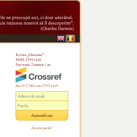
Revista „Diacronia”
ISSN: 2393-1140
Frecvență: 2 numere / an
doi:10.17684/issn.2393-1140
Ați uitat parola?