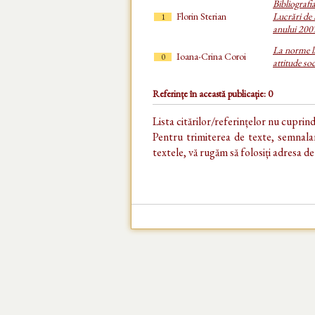
Bibliografi
Florin Sterian
Lucrări de 
1
anului 200
La norme li
Ioana-Crina Coroi
0
attitude soc
Referințe în această publicație: 0
Lista citărilor/referințelor nu cuprin
Pentru trimiterea de texte, semnalar
textele, vă rugăm să folosiți adresa d