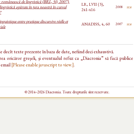
a românească de lingvistică (BRL, 50, 2007).
LR, LVII (3),
lingvistică apărute în țara noastră în cursul
pdf
2008
241-416
7
nguistique entre pratique discursive réelle et
ANADISS, 4, 60
pdf
2007
iale
de decît texte prezente în baza de date, nefiind deci exhaustivă.
ea oricăror greșeli, și eventualul refuz ca „Diacronia” să facă publice
e email
[Please enable javascript to view.]
.
© 2014–2026 Diacronia. Toate drepturile sînt rezervate.