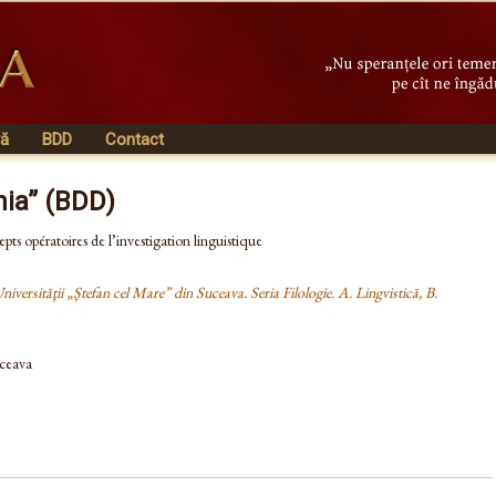
vă
BDD
Contact
nia” (BDD)
pts opératoires de l’investigation linguistique
iversităţii „Ștefan cel Mare” din Suceava. Seria Filologie. A. Lingvistică, B.
uceava