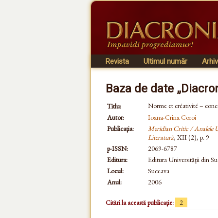
Revista
Ultimul număr
Arhi
Baza de date „Diacro
Norme et créativité – conce
Titlu:
Autor:
Ioana-Crina Coroi
Publicația:
Meridian Critic / Analele Un
Literatură
, XII (2), p. 9
p-ISSN:
2069-6787
Editura:
Editura Universităţii din S
Locul:
Suceava
Anul:
2006
Citări la această publicație:
2