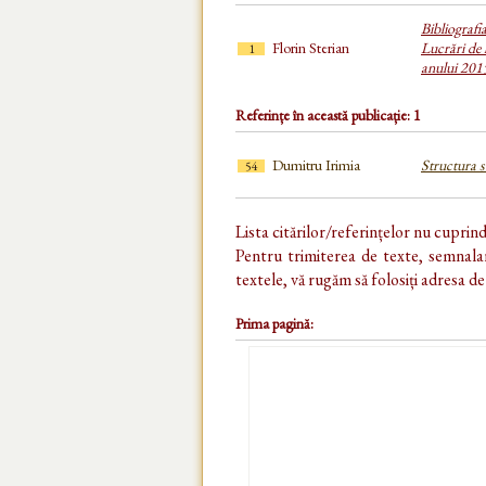
Bibliografi
Florin Sterian
Lucrări de 
1
anului 201
Referințe în această publicație: 1
Dumitru Irimia
Structura s
54
Lista citărilor/referințelor nu cuprin
Pentru trimiterea de texte, semnalar
textele, vă rugăm să folosiți adresa d
Prima pagină: