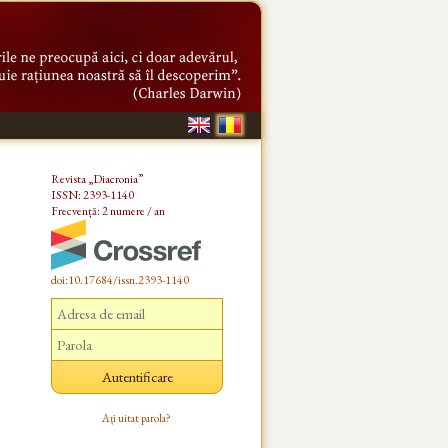
Revista „Diacronia”
ISSN: 2393-1140
Frecvență: 2 numere / an
doi:10.17684/issn.2393-1140
Ați uitat parola?