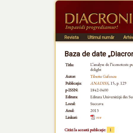
Revista
Ultimul număr
Arhi
Baza de date „Diacro
L’analyse de l’iconotexte pu
Titlu:
delight
Autor:
Tiberiu Gafencu
Publicația:
ANADISS
, 15, p. 129
p-ISSN:
1842-0400
Editura:
Editura Universităţii din S
Locul:
Suceava
Anul:
2013
Linkuri:
pdf
Citări la această publicație:
1