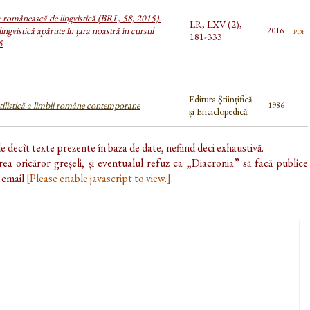
a românească de lingvistică (BRL, 58, 2015).
LR, LXV (2),
lingvistică apărute în țara noastră în cursul
pdf
2016
181-333
5
Editura Științifică
tilistică a limbii române contemporane
1986
și Enciclopedică
de decît texte prezente în baza de date, nefiind deci exhaustivă.
ea oricăror greșeli, și eventualul refuz ca „Diacronia” să facă publice
e email
[Please enable javascript to view.]
.