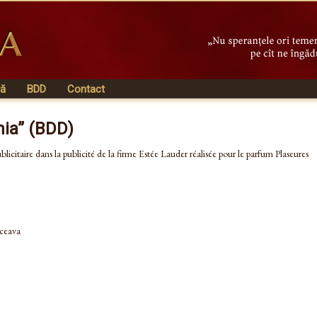
vă
BDD
Contact
nia” (BDD)
blicitaire dans la publicité de la firme Estée Lauder réalisée pour le parfum Plaseures
uceava