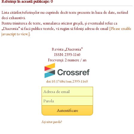
Referințe în această publicație: 0
Lista citărilor/referințelor nu cuprinde decît texte prezente în baza de date, nefiind
deci exhaustivă.
Pentru trimiterea de texte, semnalarea oricăror greșeli, și eventualul refuz ca
„Diacronia” să facă publice textele, vă rugăm să folosiți adresa de email
[Please enable
javascript to view.]
.
Revista „Diacronia”
ISSN: 2393-1140
Frecvență: 2 numere / an
doi:10.17684/issn.2393-1140
Ați uitat parola?