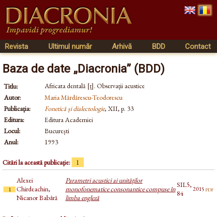
Revista
Ultimul număr
Arhivă
BDD
Contact
Baza de date „Diacronia” (BDD)
Africata dentală [ț]. Observații acustice
Titlu:
Autor:
Maria Mărdărescu-Teodorescu
Publicația:
Fonetică și dialectologie
, XII, p. 33
Editura:
Editura Academiei
Locul:
București
Anul:
1993
Citări la această publicație:
1
Alexei
Parametri acustici ai unităţilor
SIL5,
Chirdeachin,
monofonematice consonantice compuse în
pdf
2015
1
84
Nicanor Babâră
limba engleză