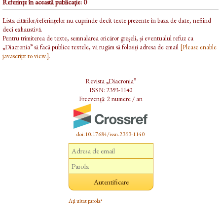
Referințe în această publicație: 0
Lista citărilor/referințelor nu cuprinde decît texte prezente în baza de date, nefiind
deci exhaustivă.
Pentru trimiterea de texte, semnalarea oricăror greșeli, și eventualul refuz ca
„Diacronia” să facă publice textele, vă rugăm să folosiți adresa de email
[Please enable
javascript to view.]
.
Revista „Diacronia”
ISSN: 2393-1140
Frecvență: 2 numere / an
doi:10.17684/issn.2393-1140
Ați uitat parola?