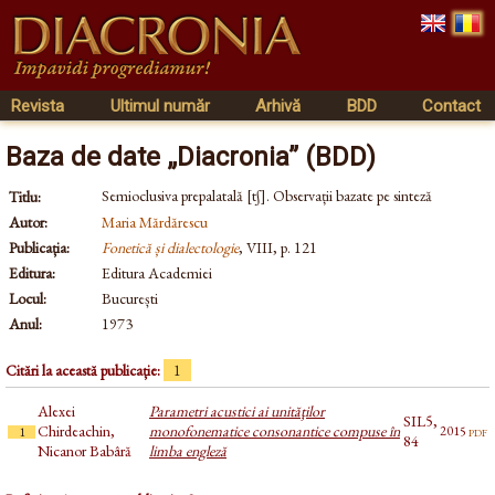
Revista
Ultimul număr
Arhivă
BDD
Contact
Baza de date „Diacronia” (BDD)
Semioclusiva prepalatală [tʃ]. Observații bazate pe sinteză
Titlu:
Autor:
Maria Mărdărescu
Publicația:
Fonetică și dialectologie
, VIII, p. 121
Editura:
Editura Academiei
Locul:
București
Anul:
1973
Citări la această publicație:
1
Alexei
Parametri acustici ai unităţilor
SIL5,
Chirdeachin,
monofonematice consonantice compuse în
pdf
2015
1
84
Nicanor Babâră
limba engleză