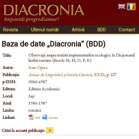
Revista
Ultimul număr
Arhivă
BDD
Contact
Baza de date „Diacronia” (BDD)
Observaţii asupra tratării împrumuturilor neologice în Dicţionarul
Titlu:
limbii române (literele M, N, O, P, R)
Autor:
Ioan Oprea
Publicația:
Anuar de Lingvistică și Istorie Literară
,
XXXI
, p. 227
p-ISSN:
0066-4987
Editura:
Editura Academiei
Locul:
Iași
Anul:
1986-1987
Limba:
română
Linkuri:
pdf
html
Citări la această publicație:
0