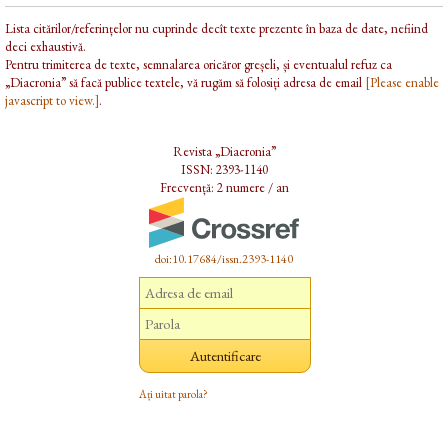
Lista citărilor/referințelor nu cuprinde decît texte prezente în baza de date, nefiind
deci exhaustivă.
Pentru trimiterea de texte, semnalarea oricăror greșeli, și eventualul refuz ca
„Diacronia” să facă publice textele, vă rugăm să folosiți adresa de email
[Please enable
javascript to view.]
.
Revista „Diacronia”
ISSN: 2393-1140
Frecvență: 2 numere / an
doi:10.17684/issn.2393-1140
Ați uitat parola?