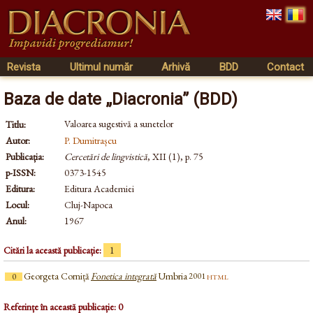
Revista
Ultimul număr
Arhivă
BDD
Contact
Baza de date „Diacronia” (BDD)
Valoarea sugestivă a sunetelor
Titlu:
Autor:
P. Dumitrașcu
Publicația:
Cercetări de lingvistică
, XII (1), p. 75
p-ISSN:
0373-1545
Editura:
Editura Academiei
Locul:
Cluj-Napoca
Anul:
1967
Citări la această publicație:
1
Georgeta Corniță
Fonetica integrată
Umbria
html
2001
0
Referințe în această publicație: 0