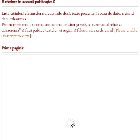
Referințe în această publicație: 0
Lista citărilor/referințelor nu cuprinde decît texte prezente în baza de date, nefiind
deci exhaustivă.
Pentru trimiterea de texte, semnalarea oricăror greșeli, și eventualul refuz ca
„Diacronia” să facă publice textele, vă rugăm să folosiți adresa de email
[Please enable
javascript to view.]
.
Prima pagină: