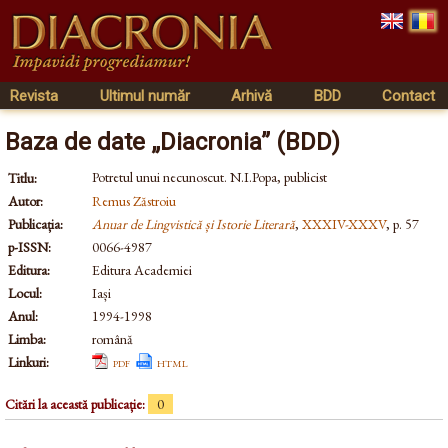
Revista
Ultimul număr
Arhivă
BDD
Contact
Baza de date „Diacronia” (BDD)
Potretul unui necunoscut. N.I.Popa, publicist
Titlu:
Autor:
Remus Zăstroiu
Publicația:
Anuar de Lingvistică și Istorie Literară
,
XXXIV-XXXV
, p. 57
p-ISSN:
0066-4987
Editura:
Editura Academiei
Locul:
Iași
Anul:
1994-1998
Limba:
română
Linkuri:
pdf
html
Citări la această publicație:
0