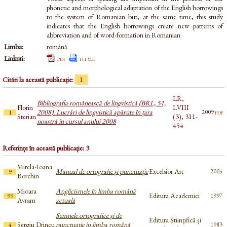
phonetic and morphological adaptation of the English borrowings
to the system of Romanian but, at the same time, this study
indicates that the English borrowings create new patterns of
abbreviation and of word-formation in Romanian.
Limba:
română
Linkuri:
pdf
html
Citări la această publicație:
1
LR,
Bibliografia românească de lingvistică (BRL, 51,
Florin
LVIII
2008). Lucrări de lingvistică apărute în țara
pdf
2009
1
Sterian
(3), 311-
noastră în cursul anului 2008
454
Referințe în această publicație: 3
Mirela-Ioana
Manual de ortografie și punctuație
Excelsior Art
2005
9
Borchin
Mioara
Anglicismele în limba română
Editura Academiei
1997
99
Avram
actuală
Semnele ortografice și de
Editura Științifică și
Sergiu Drincu
punctuație în limba română
1983
4