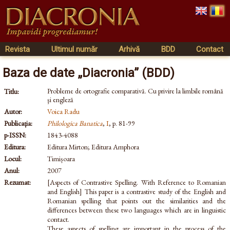
Revista
Ultimul număr
Arhivă
BDD
Contact
Baza de date „Diacronia” (BDD)
Probleme de ortografie comparativă. Cu privire la limbile română
Titlu:
şi engleză
Autor:
Voica Radu
Publicația:
Philologica Banatica
,
I
, p. 81-99
p-ISSN:
1843-4088
Editura:
Editura Mirton; Editura Amphora
Locul:
Timișoara
Anul:
2007
Rezumat:
[Aspects of Contrastive Spelling. With Reference to Romanian
and English] This paper is a contrastive study of the English and
Romanian spelling that points out the similarities and the
differences between these two languages which are in linguistic
contact.
These aspects of spelling are important in the process of the