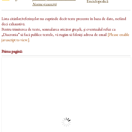
Enciclopedică
Norme și exerciții
Lista citărilor/referințelor nu cuprinde decît texte prezente în baza de date, nefiind
deci exhaustivă.
Pentru trimiterea de texte, semnalarea oricăror greșeli, și eventualul refuz ca
„Diacronia” să facă publice textele, vă rugăm să folosiți adresa de email
[Please enable
javascript to view.]
.
Prima pagină: