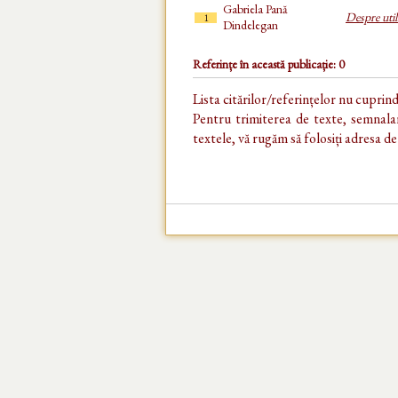
Gabriela Pană
Despre util
1
Dindelegan
Referințe în această publicație: 0
Lista citărilor/referințelor nu cuprin
Pentru trimiterea de texte, semnalar
textele, vă rugăm să folosiți adresa d