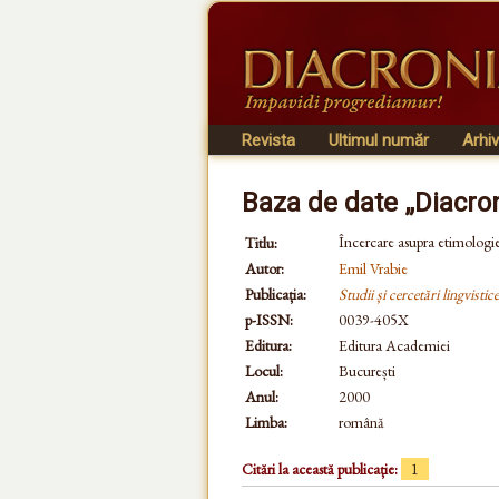
Revista
Ultimul număr
Arhi
Baza de date „Diacro
Încercare asupra etimologie
Titlu:
Autor:
Emil Vrabie
Publicația:
Studii și cercetări lingvistice
p-ISSN:
0039-405X
Editura:
Editura Academiei
Locul:
București
Anul:
2000
Limba:
română
Citări la această publicație:
1