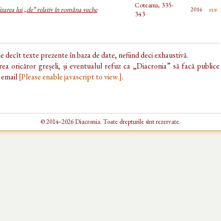
Coteanu, 335-
izarea lui „de” relativ în româna veche
pdf
2014
343
de decît texte prezente în baza de date, nefiind deci exhaustivă.
ea oricăror greșeli, și eventualul refuz ca „Diacronia” să facă publice
e email
[Please enable javascript to view.]
.
© 2014–2026 Diacronia. Toate drepturile sînt rezervate.