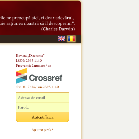
Revista „Diacronia”
ISSN: 2393-1140
Frecvență: 2 numere / an
doi:10.17684/issn.2393-1140
Ați uitat parola?