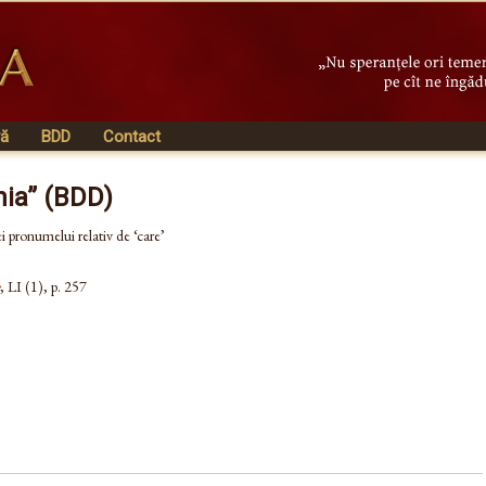
vă
BDD
Contact
nia” (BDD)
i pronumelui relativ de ‘care’
, LI (1), p. 257