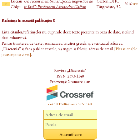
Lucian
Un recent membru al „Şcolii lingvistice de
Gafton DHC
pdf
2016
0
Chișu
la Iaşi”: Profesorul Alexandru Gafton
Târgoviște, 52
Referințe în această publicație: 0
Lista citărilor/referințelor nu cuprinde decît texte prezente în baza de date, nefiind
deci exhaustivă.
Pentru trimiterea de texte, semnalarea oricăror greșeli, și eventualul refuz ca
„Diacronia” să facă publice textele, vă rugăm să folosiți adresa de email
[Please enable
javascript to view.]
.
Revista „Diacronia”
ISSN: 2393-1140
Frecvență: 2 numere / an
doi:10.17684/issn.2393-1140