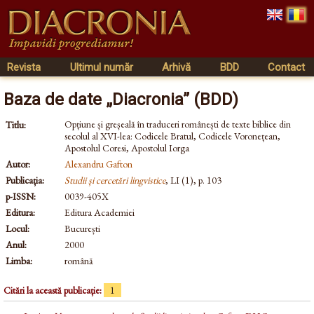
Revista
Ultimul număr
Arhivă
BDD
Contact
Baza de date „Diacronia” (BDD)
Opțiune și greșeală în traduceri românești de texte biblice din
Titlu:
secolul al XVI-lea: Codicele Bratul, Codicele Voronețean,
Apostolul Coresi, Apostolul Iorga
Autor:
Alexandru Gafton
Publicația:
Studii și cercetări lingvistice
, LI (1), p. 103
p-ISSN:
0039-405X
Editura:
Editura Academiei
Locul:
București
Anul:
2000
Limba:
română
Citări la această publicație:
1