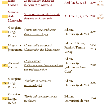
Elena
La traduction d’Alice en
pdf
Atel. Trad., 8, 65
2007
1
html
Ciocoiu
français et en roumain
Simona-
Sur la traduction de la bande
pdf
Aida
Atel. Trad., 8, 265
2007
1
html
dessinée en Roumanie
Manolache
Georgiana
Scurtă istorie a traducerii
Editura
Lungu-
2007
10
Universității de Vest
Repere traductologice
Badea
Editura Polirom;
Magda
Universaliile traducerii
2006;
Frank & Timme
33
Jeanrenaud
Universalien des Übersetzens
2014
Verlag
Editura
După Luther
Alexandru
Universităţii
2005
69
Edificarea normei literare româneşti
Gafton
„Alexandru Ioan
prin traduceri biblice
Cuza”
Georgiana
Tendințe în cercetarea
Editura
Lungu-
2005
24
traductologică
Universității de Vest
Badea
Georgiana
Teoria culturemelor, teoria
Editura
Lungu-
2004
52
traducerii
Universității de Vest
Badea