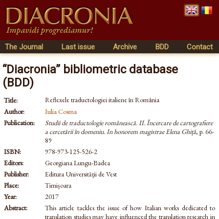
The Journal
Last issue
Archive
BDD
Contact
“Diacronia” bibliometric database
(BDD)
Reflexele traductologiei italiene în România
Title:
Author:
Iulia Cosma
Publication:
Studii de traductologie românească. II. Încercare de cartografiere
a cercetării în domeniu. In honorem magistrae Elena Ghiță
, p. 66-
89
ISBN:
978-973-125-526-2
Editors:
Georgiana Lungu-Badea
Publisher:
Editura Universității de Vest
Place:
Timișoara
Year:
2017
Abstract:
This article tackles the issue of how Italian works dedicated to
translation studies may have influenced the translation research in