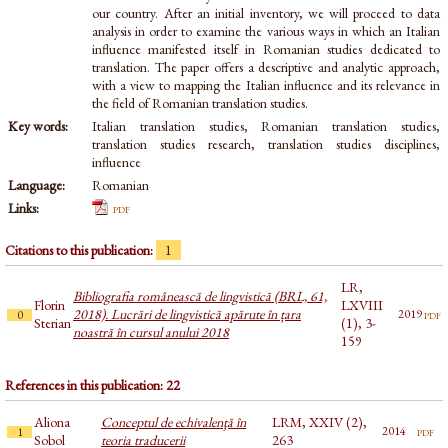
our country. After an initial inventory, we will proceed to data
analysis in order to examine the various ways in which an Italian
influence manifested itself in Romanian studies dedicated to
translation. The paper offers a descriptive and analytic approach,
with a view to mapping the Italian influence and its relevance in
the field of Romanian translation studies.
Key words:
Italian translation studies, Romanian translation studies,
translation studies research, translation studies disciplines,
influence
Language:
Romanian
Links:
pdf
Citations to this publication:
1
LR,
Bibliografia românească de lingvistică (BRL, 61,
Florin
LXVIII
2018). Lucrări de lingvistică apărute în țara
pdf
2019
0
Sterian
(1), 3-
noastră în cursul anului 2018
159
References in this publication: 22
Aliona
Conceptul de echivalenţă în
LRM, XXIV (2),
pdf
2014
1
Sobol
teoria traducerii
263