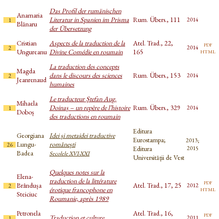
Das Profil der rumänischen
Anamaria
Literatur in Spanien im Prisma
Rum. Übers., 111
2014
1
Blănaru
der Übersetzung
Cristian
Aspects de la traduction de la
Atel. Trad., 22,
pdf
2014
2
html
Ungureanu
Divine Comédie en roumain
165
La traduction des concepts
Magda
dans le discours des sciences
Rum. Übers., 153
2014
2
Jeanrenaud
humaines
Le traducteur Ștefan Aug.
Mihaela
Doinaș – un repère de l’histoire
Rum. Übers., 329
2014
1
Doboș
des traductions en roumain
Editura
Georgiana
Idei și metaidei traductive
Eurostampa;
2013;
Lungu-
românești
26
Editura
2015
Badea
Secolele XVI-XXI
Universității de Vest
Quelques notes sur la
Elena-
traduction de la littérature
pdf
Brândușa
Atel. Trad., 17, 25
2012
2
html
érotique francophone en
Steiciuc
Roumanie, après 1989
Petronela
Atel. Trad., 16,
pdf
Traduction et culture
2011
1