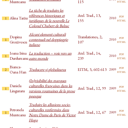
html
Munteanu
115
La tâche de traduire les
références historiques et
Atel. Trad., 13,
pdf
Alina Tarău
2010
1
html
juridiques de la nouvelle Le
155
Colonel Chabert de Balzac
Alcuni elementi culturali
Despina
Translationes, 2,
pdf
contestuali nel doppiaggio
2010
1
html
Grozăvescu
107
italiano
Ioana Irina
La traduction – voie vers un
Atel. Trad., 14,
pdf
2010
1
html
Durdureanu
autre monde
239
Bianca-
pdf
Traducere şi globalizarea
EITM, 3, 602-613
2009
2
html
Oana Han
(In)visibilité des marques
Daniela
culturelles françaises dans les
pdf
Atel. Trad., 12, 99
2009
1
html
Linguraru
versions roumaines de la prose
poesque
Traduire les allusions socio-
Petronela
culturelles renfermées dans
pdf
Atel. Trad., 12, 67
2009
1
html
Munteanu
Notre Dame de Paris de Victor
Hugo