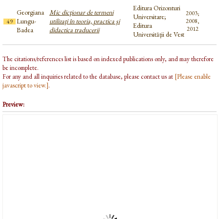
Editura Orizonturi
Georgiana
Mic dicţionar de termeni
2003;
Universitare;
Lungu-
utilizaţi în teoria, practica şi
2008,
49
Editura
2012
Badea
didactica traducerii
Universității de Vest
The citations/references list is based on indexed publications only, and may therefore
be incomplete.
For any and all inquiries related to the database, please contact us at
[Please enable
javascript to view.]
.
Preview: