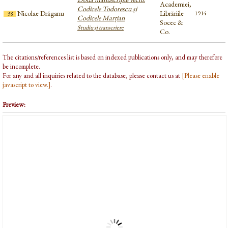
Academiei,
Codicele Todorescu și
Nicolae Drăganu
Librăriile
1914
38
Codicele Marțian
Socec &
Studiu și transcriere
Co.
The citations/references list is based on indexed publications only, and may therefore
be incomplete.
For any and all inquiries related to the database, please contact us at
[Please enable
javascript to view.]
.
Preview: