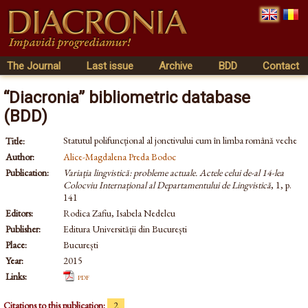
The Journal
Last issue
Archive
BDD
Contact
“Diacronia” bibliometric database
(BDD)
Statutul polifuncțional al jonctivului cum în limba română veche
Title:
Author:
Alice-Magdalena Preda Bodoc
Publication:
Variația lingvistică: probleme actuale. Actele celui de-al 14-lea
Colocviu Internațional al Departamentului de Lingvistică
, 1, p.
141
Editors:
Rodica Zafiu, Isabela Nedelcu
Publisher:
Editura Universității din București
Place:
București
Year:
2015
Links:
pdf
Citations to this publication:
2