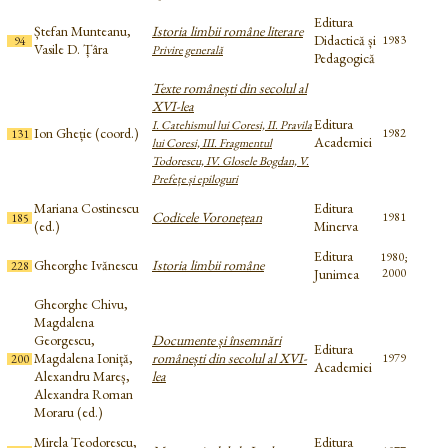
Editura
Ștefan Munteanu,
Istoria limbii române literare
Didactică și
1983
94
Vasile D. Țâra
Privire generală
Pedagogică
Texte românești din secolul al
XVI-lea
Editura
I. Catehismul lui Coresi, II. Pravila
Ion Gheție (coord.)
1982
131
Academiei
lui Coresi, III. Fragmentul
Todorescu, IV. Glosele Bogdan, V.
Prefețe și epiloguri
Mariana Costinescu
Editura
Codicele Voronețean
1981
185
(ed.)
Minerva
Editura
1980;
Gheorghe Ivănescu
Istoria limbii române
228
Junimea
2000
Gheorghe Chivu,
Magdalena
Georgescu,
Documente și însemnări
Editura
Magdalena Ioniță,
românești din secolul al XVI-
1979
200
Academiei
Alexandru Mareș,
lea
Alexandra Roman
Moraru (ed.)
Mirela Teodorescu,
Editura