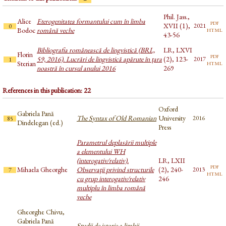
Phil. Jass.,
Alice
Eterogenitatea formantului cum în limba
pdf
XVII (1),
2021
0
html
Bodoc
română veche
43-56
Bibliografia românească de lingvistică (BRL,
LR, LXVI
Florin
pdf
59, 2016). Lucrări de lingvistică apărute în țara
(2), 123-
2017
1
html
Sterian
noastră în cursul anului 2016
269
References in this publication: 22
Oxford
Gabriela Pană
The Syntax of Old Romanian
University
2016
85
Dindelegan (ed.)
Press
Parametrul deplasării multiple
a elementului WH
(interogativ/relativ).
LR, LXII
pdf
Mihaela Gheorghe
Observaţii privind structurile
(2), 240-
2013
7
html
cu grup interogativ/relativ
246
multiplu în limba română
veche
Gheorghe Chivu,
Gabriela Pană
Studii de istorie a limbii