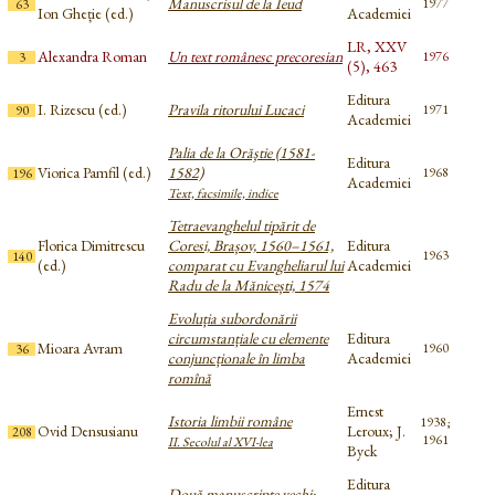
Manuscrisul de la Ieud
1977
63
Ion Gheție (ed.)
Academiei
LR, XXV
Alexandra Roman
Un text românesc precoresian
1976
3
(5), 463
Editura
I. Rizescu (ed.)
Pravila ritorului Lucaci
1971
90
Academiei
Palia de la Orăştie (1581-
Editura
Viorica Pamfil (ed.)
1582)
1968
196
Academiei
Text, facsimile, indice
Tetraevanghelul tipărit de
Florica Dimitrescu
Coresi, Brașov, 1560–1561,
Editura
1963
140
(ed.)
comparat cu Evangheliarul lui
Academiei
Radu de la Mănicești, 1574
Evoluția subordonării
circumstanțiale cu elemente
Editura
Mioara Avram
1960
36
conjuncționale în limba
Academiei
romînă
Ernest
Istoria limbii române
1938;
Ovid Densusianu
Leroux; J.
208
1961
II. Secolul al XVI-lea
Byck
Editura
Două manuscripte vechi: