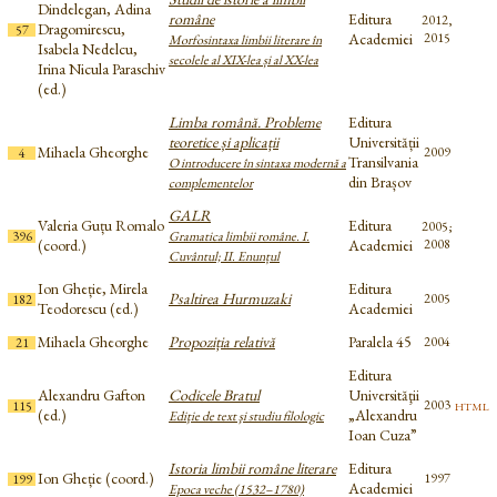
Dindelegan, Adina
române
Editura
2012,
Dragomirescu,
57
Academiei
2015
Morfosintaxa limbii literare în
Isabela Nedelcu,
secolele al XIX-lea și al XX-lea
Irina Nicula Paraschiv
(ed.)
Limba română. Probleme
Editura
teoretice și aplicații
Universității
Mihaela Gheorghe
2009
4
Transilvania
O introducere în sintaxa modernă a
din Brașov
complementelor
GALR
Valeria Guțu Romalo
Editura
2005;
396
Gramatica limbii române. I.
(coord.)
Academiei
2008
Cuvântul; II. Enunțul
Ion Gheție, Mirela
Editura
Psaltirea Hurmuzaki
2005
182
Teodorescu (ed.)
Academiei
Mihaela Gheorghe
Propoziția relativă
Paralela 45
2004
21
Editura
Alexandru Gafton
Codicele Bratul
Universităţii
html
2003
115
(ed.)
„Alexandru
Ediţie de text şi studiu filologic
Ioan Cuza”
Istoria limbii române literare
Editura
Ion Gheție (coord.)
1997
199
Academiei
Epoca veche (1532–1780)