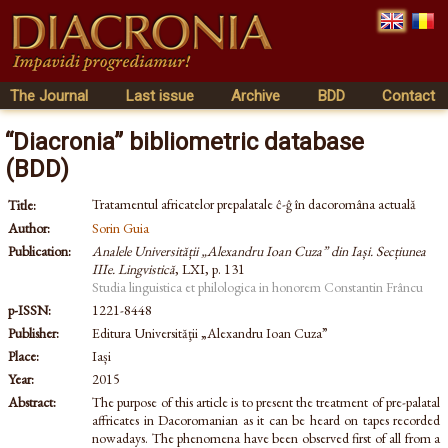
The Journal
Last issue
Archive
BDD
Contact
“Diacronia” bibliometric database
(BDD)
Tratamentul africatelor prepalatale ĉ-ĝ în dacoromâna actuală
Title:
Author:
Sorin Guia
Publication:
Analele Universității „Alexandru Ioan Cuza” din Iași. Secțiunea
IIIe. Lingvistică
, LXI, p. 131
Studia linguistica et philologica in honorem Constantin Frâncu
p-ISSN:
1221-8448
Publisher:
Editura Universităţii „Alexandru Ioan Cuza”
Place:
Iași
Year:
2015
Abstract:
The purpose of this article is to present the treatment of pre-palatal
affricates in Dacoromanian as it can be heard on tapes recorded
nowadays. The phenomena have been observed first of all from a