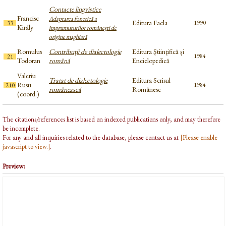
Contacte lingvistice
Francisc
Adaptarea fonetică a
Editura Facla
1990
33
Király
împrumuturilor româneşti de
origine maghiară
Romulus
Contribuții de dialectologie
Editura Științifică și
1984
21
Todoran
română
Enciclopedică
Valeriu
Tratat de dialectologie
Editura Scrisul
Rusu
1984
210
românească
Românesc
(coord.)
The citations/references list is based on indexed publications only, and may therefore
be incomplete.
For any and all inquiries related to the database, please contact us at
[Please enable
javascript to view.]
.
Preview: