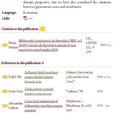
diatopic perspective, but we have also considered the variations
between generations, sexes and social strata.
Language:
Romanian
Links:
pdf
Citations to this publication:
1
LR,
Bibliografia românească de lingvistică (BRL, 61,
Florin
LXVIII
2018). Lucrări de lingvistică apărute în țara
pdf
2019
0
Sterian
(1), 3-
noastră în cursul anului 2018
159
References in this publication: 6
Influența limbii maghiare
Editura Universității
Enikő Pál
asupra limbii române
„Alexandru Ioan
html
2014
12
Cuza”
Perioada veche
Dialectologie română
Sorin Guia
Vasiliana ’98
2014
17
Studii și corpus de texte
Caracterul neîntrerupt al
Dimitrescu –
Alexandru
influențelor maghiare asupra
Niculescu, II, 443-
pdf
2013
4
Gafton
românei
460