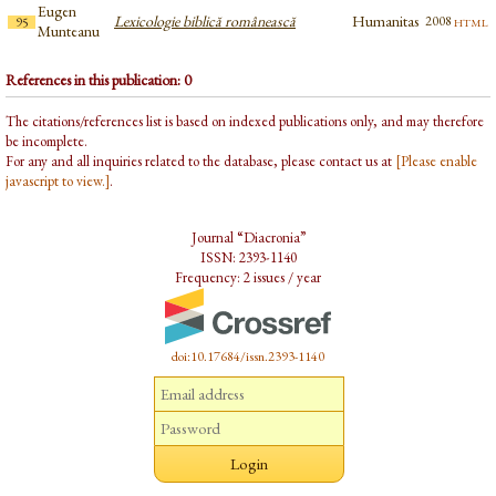
Eugen
Lexicologie biblică românească
Humanitas
html
2008
95
Munteanu
References in this publication: 0
The citations/references list is based on indexed publications only, and may therefore
be incomplete.
For any and all inquiries related to the database, please contact us at
[Please enable
javascript to view.]
.
Journal “Diacronia”
ISSN: 2393-1140
Frequency: 2 issues / year
doi:10.17684/issn.2393-1140