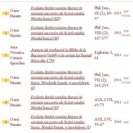
Evoluţia limbii române literare în
Phil. Jass.,
Oana
pdf
versiuni succesive ale Scării raiului.
IX (1), 89-
2013
0
html
Panaite
Nivelul lexical (III)
97
Evoluţia limbii române literare în
Phil. Jass.,
Oana
pdf
versiuni succesive ale Scării raiului.
VIII (2),
2012
1
html
Panaite
Nivelul lexical (II)
167-177
Ana-
Aspecte ale traducerii în Biblia de la
Veronica
Explorări, I,
București (1688) și în revizia lui Samuil
pdf
2011
1
Catană-
61
Micu din 1795
Spenchiu
Evoluţia limbii române literare în
Phil. Jass.,
Oana
versiuni succesive ale Scării raiului.
pdf
VII (2),
2011
1
html
Panaite
Surse. Nivelurile fonetic şi morfologic
245-253
(I)
Evoluţia limbii române literare în
Oana
AUI, LVII,
versiuni succesive ale Scării raiului.
pdf
2011
0
Panaite
49-75
Nivelul lexical (II)
Evoluţia limbii române literare în
Oana
AUI, LVI,
versiuni succesive ale Scării raiului.
pdf
2010
0
Panaite
59-67
Surse. Nivelul fonetic şi morfologic (I)