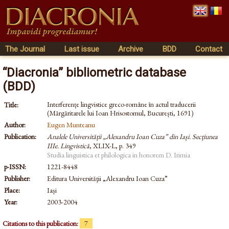
The Journal
Last issue
Archive
BDD
Contact
“Diacronia” bibliometric database
(BDD)
Interferențe lingvistice greco-române în actul traducerii
Title:
(Mărgăritarele lui Ioan Hrisostomul, București, 1691)
Author:
Eugen Munteanu
Publication:
Analele Universității „Alexandru Ioan Cuza” din Iași. Secțiunea
IIIe. Lingvistică
, XLIX-L, p. 349
Studia linguistica et philologica in honorem D. Irimia
p-ISSN:
1221-8448
Publisher:
Editura Universităţii „Alexandru Ioan Cuza”
Place:
Iași
Year:
2003-2004
Citations to this publication:
7