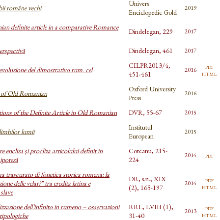
Univers
bii române vechi
2019
Enciclopedic Gold
n definite article in a comparative Romance
Dindelegan, 229
2017
erspectivă
Dindelegan, 461
2017
CILPR2013/4,
pdf
 evoluzione del dimostrativo rum. cel
2016
html
451-461
Oxford University
 of Old Romanian
2016
Press
ons of the Definite Article in Old Romanian
DVR, 55-67
2015
Institutul
limbilor lumii
2015
European
e encliza şi procliza articolului definit în
Coteanu, 215-
pdf
2014
ipoteză
224
 trascurato di fonetica storica romena: la
DR, s.n., XIX
pdf
ione delle velari” tra eredita latina e
2014
html
(2), 165-197
 slave
zzazione dell’infinito in rumeno – osservazioni
RRL, LVIII (1),
pdf
2013
html
tipologiche
31-40