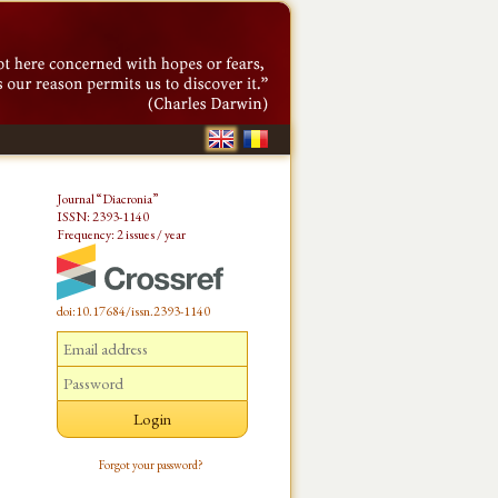
Journal “Diacronia”
ISSN: 2393-1140
Frequency: 2 issues / year
doi:10.17684/issn.2393-1140
Forgot your password?