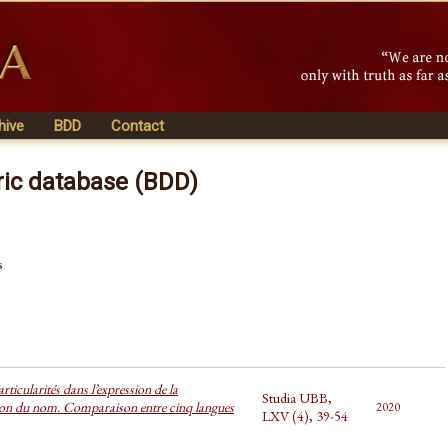
hive
BDD
Contact
ric database (BDD)
s
ticularités dans l’expression de la
Studia UBB,
ion du nom. Comparaison entre cinq langues
2020
LXV (4), 39-54