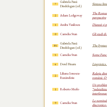
Gabriela Pană
Sintaxa lim
7
Dindelegan (ed.)
The Romania
Adam Ledgeway
2
perspective
Andra Vasilescu
Diateză și p
1
Camelia Stan
Gli stadi di
0
Gabriela Pană
The Syntax
85
Dindelegan (ed.)
Camelia Stan
Some Functi
5
Dorel Fînaru
Lingvistica 
4
Liliana Ionescu-
Relaţia dintr
2
Ruxăndoiu
română. O 
Un problema
Roberto Merlo
“palatalizzaz
1
interferenze
La nominali
Camelia Stan
9
diacronico-