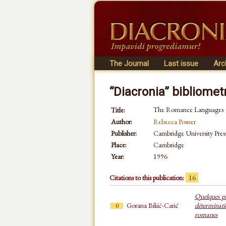
The Journal
Last issue
Arc
“Diacronia” bibliomet
The Romance Languages
Title:
Author:
Rebecca Posner
Publisher:
Cambridge University Pres
Place:
Cambridge
Year:
1996
Citations to this publication:
16
Quelques par
Gorana Bikić-Carić
déterminat
0
romanes