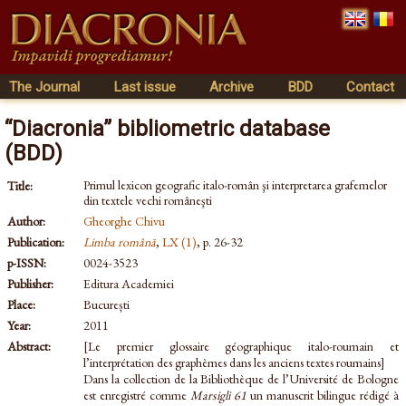
The Journal
Last issue
Archive
BDD
Contact
“Diacronia” bibliometric database
(BDD)
Primul lexicon geografic italo-român şi interpretarea grafemelor
Title:
din textele vechi româneşti
Author:
Gheorghe Chivu
Publication:
Limba română
,
LX (1)
, p. 26-32
p-ISSN:
0024-3523
Publisher:
Editura Academiei
Place:
București
Year:
2011
Abstract:
[Le premier glossaire géographique italo-roumain et
l’interprétation des graphèmes dans les anciens textes roumains]
Dans la collection de la Bibliothèque de l’Université de Bologne
est enregistré comme
Marsigli 61
un manuscrit bilingue rédigé à