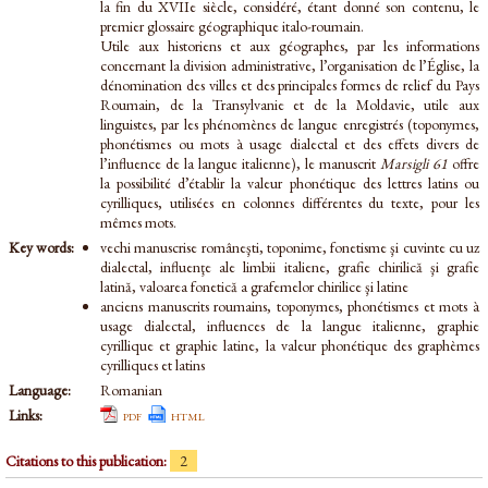
la fin du XVIIe siècle, considéré, étant donné son contenu, le
premier glossaire géographique italo-roumain.
Utile aux historiens et aux géographes, par les informations
concernant la division administrative, l’organisation de l’Église, la
dénomination des villes et des principales formes de relief du Pays
Roumain, de la Transylvanie et de la Moldavie, utile aux
linguistes, par les phénomènes de langue enregistrés (toponymes,
phonétismes ou mots à usage dialectal et des effets divers de
l’influence de la langue italienne), le manuscrit
Marsigli 61
offre
la possibilité d’établir la valeur phonétique des lettres latins ou
cyrilliques, utilisées en colonnes différentes du texte, pour les
mêmes mots.
Key words:
vechi manuscrise româneşti, toponime, fonetisme şi cuvinte cu uz
dialectal, influenţe ale limbii italiene, grafie chirilică şi grafie
latină, valoarea fonetică a grafemelor chirilice şi latine
anciens manuscrits roumains, toponymes, phonétismes et mots à
usage dialectal, influences de la langue italienne, graphie
cyrillique et graphie latine, la valeur phonétique des graphèmes
cyrilliques et latins
Language:
Romanian
Links:
pdf
html
Citations to this publication:
2