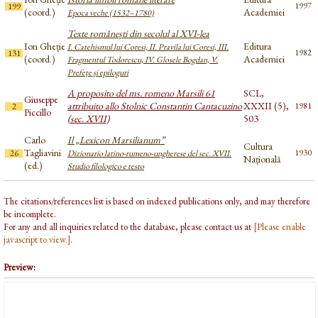
1997
199
(coord.)
Academiei
Epoca veche (1532–1780)
Texte românești din secolul al XVI-lea
Ion Gheție
Editura
I. Catehismul lui Coresi, II. Pravila lui Coresi, III.
1982
131
(coord.)
Academiei
Fragmentul Todorescu, IV. Glosele Bogdan, V.
Prefețe și epiloguri
A proposito del ms. romeno Marsili 61
SCL,
Giuseppe
attribuito allo Stolnic Constantin Cantacuzino
XXXII (5),
1981
2
Piccillo
(sec. XVII)
503
Carlo
Il „Lexicon Marsilianum”
Cultura
Tagliavini
1930
26
Dizionario latino-rumeno-ungherese del sec. XVII.
Națională
(ed.)
Studio filologico e testo
The citations/references list is based on indexed publications only, and may therefore
be incomplete.
For any and all inquiries related to the database, please contact us at
[Please enable
javascript to view.]
.
Preview: