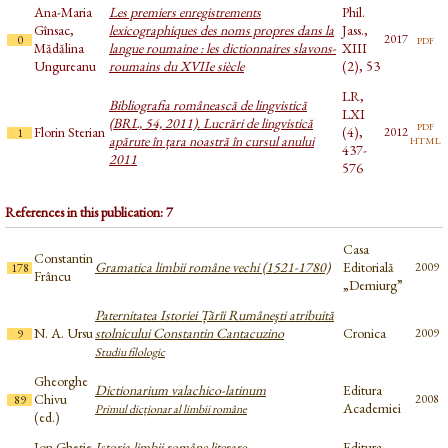
Ana-Maria
Les premiers enregistrements
Phil.
Gînsac,
lexicographiques des noms propres dans la
Jass.,
pdf
2017
0
Mădălina
langue roumaine : les dictionnaires slavons-
XIII
Ungureanu
roumains du XVIIe siècle
(2), 53
LR,
Bibliografia românească de lingvistică
LXI
(BRL, 54, 2011). Lucrări de lingvistică
pdf
Florin Sterian
(4),
2012
1
html
apărute în țara noastră în cursul anului
437-
2011
576
References in this publication: 7
Casa
Constantin
Gramatica limbii române vechi (1521-1780)
Editorială
2009
178
Frâncu
„Demiurg”
Paternitatea Istoriei Țărîi Rumâneşti atribuită
N. A. Ursu
stolnicului Constantin Cantacuzino
Cronica
2009
9
Studiu filologic
Gheorghe
Dictionarium valachico-latinum
Editura
Chivu
2008
89
Academiei
Primul dicționar al limbii române
(ed.)
Ion Gheție
Istoria limbii române literare
Editura