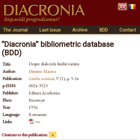
The Journal
Last issue
Archive
BDD
Contact
“Diacronia” bibliometric database
(BDD)
Despre dialectele limbii romîne
Title:
Author:
Dimitrie Macrea
Publication:
Limba română
, V (1), p. 5-24
p-ISSN:
0024-3523
Publisher:
Editura Academiei
Place:
București
Year:
1956
Language:
Romanian
Links:
pdf
Citations to this publication:
4