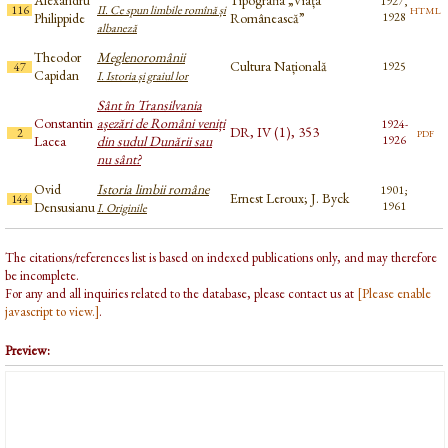
Alexandru
Tipografia „Viața
1927,
html
116
II. Ce spun limbile romînă și
Philippide
Românească”
1928
albaneză
Theodor
Meglenoromânii
Cultura Națională
1925
47
Capidan
I. Istoria și graiul lor
Sânt în Transilvania
Constantin
așezări de Români veniți
1924-
DR, IV (1), 353
pdf
2
Lacea
din sudul Dunării sau
1926
nu sânt?
Ovid
Istoria limbii române
1901;
Ernest Leroux; J. Byck
144
Densusianu
1961
I. Originile
The citations/references list is based on indexed publications only, and may therefore
be incomplete.
For any and all inquiries related to the database, please contact us at
[Please enable
javascript to view.]
.
Preview: