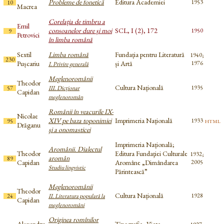
Probleme de fonetică
Editura Academiei
1953
10
Macrea
Corelația de timbru a
Emil
consoanelor dure și moi
SCL, I (2), 172
1950
9
Petrovici
în limba română
Sextil
Limba română
Fundația pentru Literatură
1940;
230
Pușcariu
și Artă
1976
I. Privire generală
Meglenoromânii
Theodor
Cultura Națională
1935
57
III. Dicționar
Capidan
meglenoromân
Românii în veacurile IX-
Nicolae
XIV pe baza toponimiei
Imprimeria Națională
html
1933
95
Drăganu
şi a onomasticei
Imprimeria Națională;
Aromânii. Dialectul
Theodor
Editura Fundaţiei Culturale
1932;
aromân
89
Capidan
Aromâne „Dimândarea
2005
Studiu lingvistic
Părintească”
Meglenoromânii
Theodor
Cultura Națională
1928
24
II. Literatura populară la
Capidan
meglenoromâni
Originea romînilor