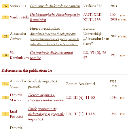
Sorin Guia
Elemente de dialectologie română
Vasiliana ’98
2014
6
Dialektologische Forschungen in
AUT, XLII-
2004-
pdf
Vasile Frățilă
1
html
Rumänien
XLIII, 155
2005
Hipercorectitudinea
Editura
Alexandru
Universităţii
Abordarea fonetico-fonologică din
html
2000
25
Gafton
„Alexandru Ioan
perspectiva diacronică şi cu aplicare la
Cuza”
palatalizarea labialelor şi la velarizare
Vl.
Cu privire la dialectele limbii
LR, VI (3), 96-
pdf
1957
0
Karakulakov
romîne
97
References in this publication: 14
Alexandru
Studii de lingvistică
1955;
Editura Academiei
42
Graur
generală
1960
Dimitrie
Despre originea și
LR, III (4), 11-30
pdf
1954
3
Macrea
structura limbii romîne
Unele probleme de
Emil
dialectologie și geografie
LR, III (1), 10-18
pdf
1954
5
Petrovici
lingvistică
Dimitrie