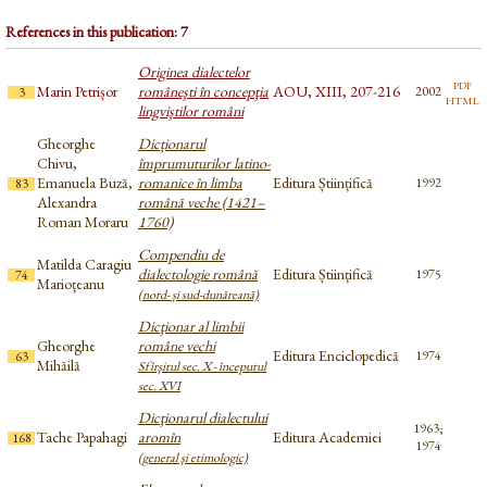
References in this publication: 7
Originea dialectelor
pdf
Marin Petrișor
româneşti în concepţia
AOU, XIII, 207-216
2002
3
html
lingviştilor români
Gheorghe
Dicționarul
Chivu,
împrumuturilor latino-
Emanuela Buză,
romanice în limba
Editura Științifică
1992
83
Alexandra
română veche (1421–
Roman Moraru
1760)
Compendiu de
Matilda Caragiu
dialectologie română
Editura Științifică
1975
74
Marioțeanu
(nord- și sud-dunăreană)
Dicţionar al limbii
Gheorghe
române vechi
Editura Enciclopedică
1974
63
Mihăilă
Sfîrşitul sec. X - începutul
sec. XVI
Dicţionarul dialectului
1963;
Tache Papahagi
aromîn
Editura Academiei
168
1974
(general şi etimologic)