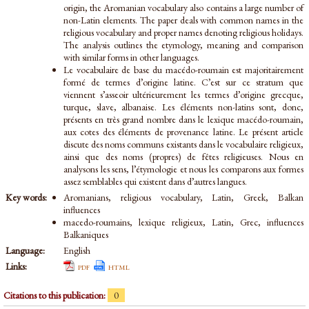
origin, the Aromanian vocabulary also contains a large number of
non-Latin elements. The paper deals with common names in the
religious vocabulary and proper names denoting religious holidays.
The analysis outlines the etymology, meaning and comparison
with similar forms in other languages.
Le vocabulaire de base du macédo-roumain est majoritairement
formé de termes d’origine latine. C’est sur ce stratum que
viennent s’asseoir ultérieurement les termes d’origine grecque,
turque, slave, albanaise. Les éléments non-latins sont, donc,
présents en très grand nombre dans le lexique macédo-roumain,
aux cotes des éléments de provenance latine. Le présent article
discute des noms communs existants dans le vocabulaire religieux,
ainsi que des noms (propres) de fêtes religieuses. Nous en
analysons les sens, l’étymologie et nous les comparons aux formes
assez semblables qui existent dans d’autres langues.
Key words:
Aromanians, religious vocabulary, Latin, Greek, Balkan
influences
macedo-roumains, lexique religieux, Latin, Grec, influences
Balkaniques
Language:
English
Links:
pdf
html
Citations to this publication:
0