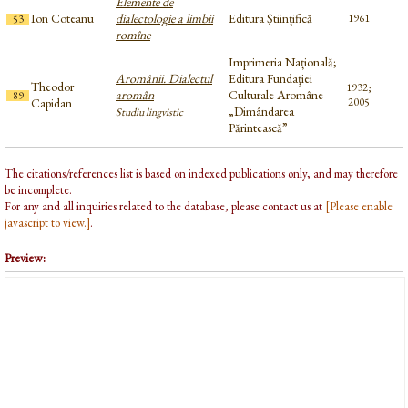
Elemente de
Ion Coteanu
dialectologie a limbii
Editura Științifică
1961
53
romîne
Imprimeria Națională;
Aromânii. Dialectul
Editura Fundaţiei
Theodor
1932;
aromân
Culturale Aromâne
89
Capidan
2005
„Dimândarea
Studiu lingvistic
Părintească”
The citations/references list is based on indexed publications only, and may therefore
be incomplete.
For any and all inquiries related to the database, please contact us at
[Please enable
javascript to view.]
.
Preview: