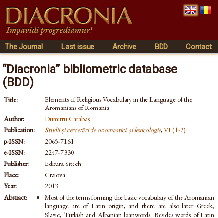
The Journal
Last issue
Archive
BDD
Contact
“Diacronia” bibliometric database
(BDD)
Elements of Religious Vocabulary in the Language of the
Title:
Aromanians of Romania
Author:
Dumitru Carabaș
Publication:
Studii și cercetări de onomastică și lexicologie
,
VI (1-2)
p-ISSN:
2065-7161
e-ISSN:
2247-7330
Publisher:
Editura Sitech
Place:
Craiova
Year:
2013
Abstract:
Most of the terms forming the basic vocabulary of the Aromanian
language are of Latin origin, and there are also later Greek,
Slavic, Turkish and Albanian loanwords. Besides words of Latin