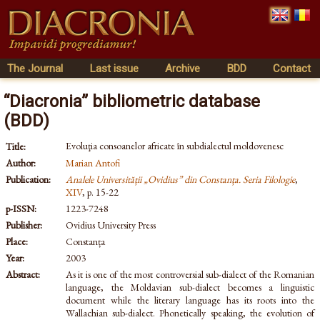
The Journal
Last issue
Archive
BDD
Contact
“Diacronia” bibliometric database
(BDD)
Evoluţia consoanelor africate în subdialectul moldovenesc
Title:
Author:
Marian Antofi
Publication:
Analele Universității „Ovidius” din Constanța. Seria Filologie
,
XIV
, p. 15-22
p-ISSN:
1223-7248
Publisher:
Ovidius University Press
Place:
Constanța
Year:
2003
Abstract:
As it is one of the most controversial sub-dialect of the Romanian
language, the Moldavian sub-dialect becomes a linguistic
document while the literary language has its roots into the
Wallachian sub-dialect. Phonetically speaking, the evolution of