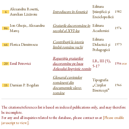
Editura
Alexandru Rosetti,
Introducere în fonetică
Științifică și
1982
6
Aurelian Lăzăroiu
Enciclopedică
Ion Gheție, Alexandru
Graiurile dacoromâne în
Editura
1974
86
Mareș
secolul al XVI-lea
Academiei
Editura
Contribuţii la istoria
Florica Dimitrescu
Didactică și
1973
46
limbii române vechi
Pedagogică
Repartiția graiurilor
LR, III (5),
Emil Petrovici
dacoromîne pe baza
pdf
1954
20
5-17
Atlasului lingvistic romîn
Glosarul cuvintelor
Tipografia
românești din
Damian P. Bogdan
„Cărţilor
1946
15
documentele slavo-
Bisericeşti”
române
The citations/references list is based on indexed publications only, and may therefore
be incomplete.
For any and all inquiries related to the database, please contact us at
[Please enable
javascript to view.]
.