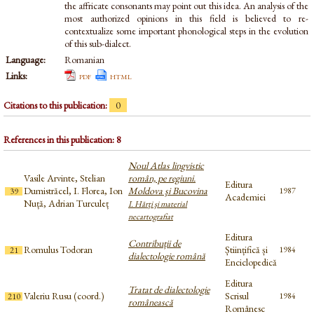
the affricate consonants may point out this idea. An analysis of the
most authorized opinions in this field is believed to re-
contextualize some important phonological steps in the evolution
of this sub-dialect.
Language:
Romanian
Links:
pdf
html
Citations to this publication:
0
References in this publication: 8
Noul Atlas lingvistic
Vasile Arvinte, Stelian
român, pe regiuni.
Editura
Dumistrăcel, I. Florea, Ion
Moldova şi Bucovina
1987
39
Academiei
Nuță, Adrian Turculeț
I. Hărţi şi material
necartografiat
Editura
Contribuții de
Romulus Todoran
Științifică și
1984
21
dialectologie română
Enciclopedică
Editura
Tratat de dialectologie
Valeriu Rusu (coord.)
Scrisul
1984
210
românească
Românesc